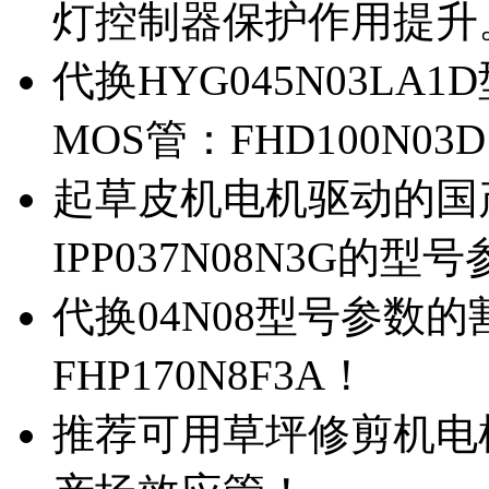
灯控制器保护作用提升
代换HYG045N03L
MOS管：FHD100N03
起草皮机电机驱动的国产M
IPP037N08N3G的型
代换04N08型号参数
FHP170N8F3A！
推荐可用草坪修剪机电机驱