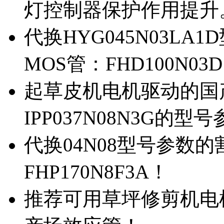
灯控制器保护作用提升
代换HYG045N03L
MOS管：FHD100N03
起草皮机电机驱动的国产M
IPP037N08N3G的型
代换04N08型号参数
FHP170N8F3A！
推荐可用草坪修剪机电机驱