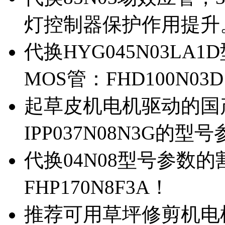
灯控制器保护作用提升
代换HYG045N03L
MOS管：FHD100N03
起草皮机电机驱动的国产M
IPP037N08N3G的型
代换04N08型号参数
FHP170N8F3A！
推荐可用草坪修剪机电机驱