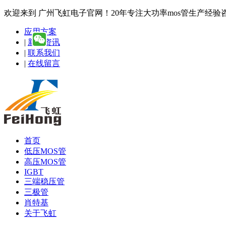
欢迎来到 广州飞虹电子官网！20年专注大功率mos管生产经验咨询热线
应用方案
|
新闻资讯
|
联系我们
|
在线留言
首页
低压MOS管
高压MOS管
IGBT
三端稳压管
三极管
肖特基
关于飞虹