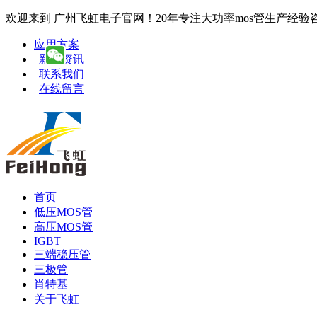
欢迎来到 广州飞虹电子官网！20年专注大功率mos管生产经验咨询热线
应用方案
|
新闻资讯
|
联系我们
|
在线留言
首页
低压MOS管
高压MOS管
IGBT
三端稳压管
三极管
肖特基
关于飞虹