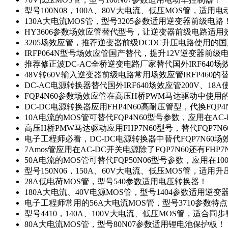
型号100N08，100A、80V大电流、低压MOS管，适用
130A大电流MOS管，型号3205参数适用逆变器前级电路
HY3606参数场效应管替代型号，让逆变器前级电路适用
3205场效应管，推荐逆变器前级DCDC升压电路使用的
IRFP064N型号场效应管国产替代，提升12V逆变器前
推荐修正波DC-AC全桥逆变电路厂家替代国外IRF640
48V转60V输入逆变器前级电路常用场效应管IRFP460
DC-AC电源转换器替代国外IRF640场效应管200V、18
FQP4N60参数场效应管在高压H桥PWM马达驱动中使用的
DC-DC电源转换器应用FHP4N60高耐压管型，代换FQP
10A电流的MOS管可替代FQP4N60型号参数，应用在AC
高压H桥PMW马达驱动应用FHP7N60型号，替代FQP7
电子工程师必看，DC-DC电源转换器中替代FQP7N60
7Amos管应用在AC-DC开关电源除了FQP7N60还有FHP7
50A电流的MOS管可替代FQP50N06型号参数，应用在10
型号150N06，150A、60V大电流、低压MOS管，适用
28A低电荷MOS管，型号540参数适用电压转换器！
180A大电流、40V电源MOS管，型号1404参数适用逆变
电子工程师常用的56A大电流MOS管，型号3710参数特
型号4410，140A、100V大电流、低压MOS管，适合同
80A大电流MOS管，型号80N07参数适用锂电池保护板！