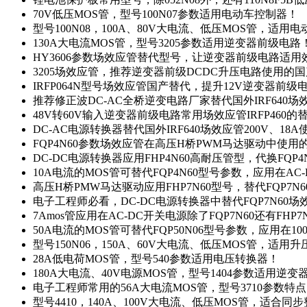
70V低压MOS管，型号100N07参数适用电动车控制器！
型号100N08，100A、80V大电流、低压MOS管，适用
130A大电流MOS管，型号3205参数适用逆变器前级电路
HY3606参数场效应管替代型号，让逆变器前级电路适用
3205场效应管，推荐逆变器前级DCDC升压电路使用的
IRFP064N型号场效应管国产替代，提升12V逆变器前
推荐修正波DC-AC全桥逆变电路厂家替代国外IRF640
48V转60V输入逆变器前级电路常用场效应管IRFP460
DC-AC电源转换器替代国外IRF640场效应管200V、18
FQP4N60参数场效应管在高压H桥PWM马达驱动中使用的
DC-DC电源转换器应用FHP4N60高耐压管型，代换FQP
10A电流的MOS管可替代FQP4N60型号参数，应用在AC
高压H桥PMW马达驱动应用FHP7N60型号，替代FQP7
电子工程师必看，DC-DC电源转换器中替代FQP7N60
7Amos管应用在AC-DC开关电源除了FQP7N60还有FHP7
50A电流的MOS管可替代FQP50N06型号参数，应用在10
型号150N06，150A、60V大电流、低压MOS管，适用
28A低电荷MOS管，型号540参数适用电压转换器！
180A大电流、40V电源MOS管，型号1404参数适用逆变
电子工程师常用的56A大电流MOS管，型号3710参数特
型号4410，140A、100V大电流、低压MOS管，适合同