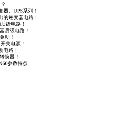
号？
变器、UPS系列！
输出的逆变器电路！
器的后级电路！
变器后级电路！
达驱动！
DC开关电源！
驱动电路！
源转换器！
N60参数特点！