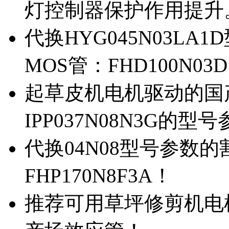
灯控制器保护作用提升
代换HYG045N03L
MOS管：FHD100N03
起草皮机电机驱动的国产M
IPP037N08N3G的型
代换04N08型号参数
FHP170N8F3A！
推荐可用草坪修剪机电机驱