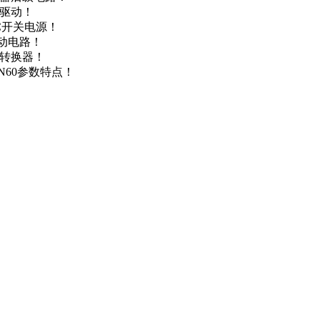
达驱动！
DC开关电源！
驱动电路！
源转换器！
N60参数特点！