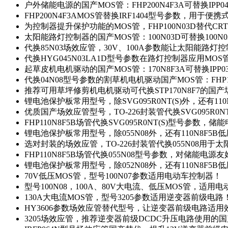
户外储能电源的国产MOS管：FHP200N4F3A可替换IPP0
FHP200N4F3AMOS管替换IRF1404型号参数，用于
为控制器提升保护功能的MOS管，FHP100N03D替代CRT
太阳能路灯控制器的国产MOS管：100N03D可替换100N
代换85N03场效应管，30V、100A参数能让太阳能路
代换HYG045N03LA1D型号参数在路灯控制器应用MOS管：
起草皮机电机驱动的国产MOS管：170N8F3A可替换IPP0
代换04N08型号参数的割草机电机驱动国产MOS管：FHP17
推荐可用草坪修剪机电机驱动可代换STP170N8F7的国
锂电池保护板常用型号，除SVG095R0NT(S)外，还有11
优质国产场效应管型号，TO-226封装管代换SVG095R0
FHP110N8F5B场管代换SVG095R0NT(S)型号参数，
锂电池保护板常用型号，除055N08外，还有110N8F5B
选对封装的场效应管，TO-226封装管代换055N08用于
FHP110N8F5B场管代换055N08型号参数，对储能电源
锂电池保护板常用型号，除052N08外，还有110N8F5B
70V低压MOS管，型号100N07参数适用电动车控制器！
型号100N08，100A、80V大电流、低压MOS管，适用
130A大电流MOS管，型号3205参数适用逆变器前级电路
HY3606参数场效应管替代型号，让逆变器前级电路适用
3205场效应管，推荐逆变器前级DCDC升压电路使用的