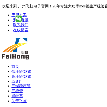
欢迎来到 广州飞虹电子官网！20年专注大功率mos管生产经验咨询热线
应用方案
|
新闻资讯
|
联系我们
|
在线留言
首页
低压MOS管
高压MOS管
IGBT
三端稳压管
三极管
肖特基
关于飞虹