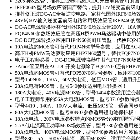
3205场效应管，推荐逆变器前级DCDC升压电路使用的
IRFP064N型号场效应管国产替代，提升12V逆变器前
推荐修正波DC-AC全桥逆变电路厂家替代国外IRF640
48V转60V输入逆变器前级电路常用场效应管IRFP460
DC-AC电源转换器替代国外IRF640场效应管200V、18
FQP4N60参数场效应管在高压H桥PWM马达驱动中使用的
DC-DC电源转换器应用FHP4N60高耐压管型，代换FQP
10A电流的MOS管可替代FQP4N60型号参数，应用在AC
高压H桥PMW马达驱动应用FHP7N60型号，替代FQP7
电子工程师必看，DC-DC电源转换器中替代FQP7N60
7Amos管应用在AC-DC开关电源除了FQP7N60还有FHP7
50A电流的MOS管可替代FQP50N06型号参数，应用在10
型号150N06，150A、60V大电流、低压MOS管，适用
28A低电荷MOS管，型号540参数适用电压转换器！
180A大电流、40V电源MOS管，型号1404参数适用逆变
电子工程师常用的56A大电流MOS管，型号3710参数特
型号4410，140A、100V大电流、低压MOS管，适合同
80A大电流MOS管，型号80N07参数适用锂电池保护板！
18A低电流，200V电压参数特点的MOS管分别有哪些型
5.5A低电流高压功率MOS场效应管，型号730参数适用逆
10A低电流、400V电源MOS管，型号740参数适用方波
型号830，5A、500V低电流、高压MOS管，适用逆变