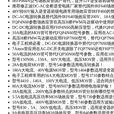
IRFP064N型号场效应管国产替代，提升12V逆变器前
推荐修正波DC-AC全桥逆变电路厂家替代国外IRF640
48V转60V输入逆变器前级电路常用场效应管IRFP460
DC-AC电源转换器替代国外IRF640场效应管200V、18
FQP4N60参数场效应管在高压H桥PWM马达驱动中使用的
DC-DC电源转换器应用FHP4N60高耐压管型，代换FQP
10A电流的MOS管可替代FQP4N60型号参数，应用在AC
高压H桥PMW马达驱动应用FHP7N60型号，替代FQP7
电子工程师必看，DC-DC电源转换器中替代FQP7N60
7Amos管应用在AC-DC开关电源除了FQP7N60还有FHP7
50A电流的MOS管可替代FQP50N06型号参数，应用在10
型号150N06，150A、60V大电流、低压MOS管，适用
28A低电荷MOS管，型号540参数适用电压转换器！
180A大电流、40V电源MOS管，型号1404参数适用逆变
电子工程师常用的56A大电流MOS管，型号3710参数特
型号4410，140A、100V大电流、低压MOS管，适合同
80A大电流MOS管，型号80N07参数适用锂电池保护板！
18A低电流，200V电压参数特点的MOS管分别有哪些型
5.5A低电流高压功率MOS场效应管，型号730参数适用逆
10A低电流、400V电源MOS管，型号740参数适用方波
型号830，5A、500V低电流、高压MOS管，适用逆变
9A低电荷高压功率MOS场效应管，型号840参数适用逆