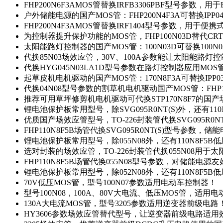
FHP200N6F3AMOS管替换IRFB3306PBF型号参数，
户外储能电源的国产MOS管：FHP200N4F3A可替换IPP0
FHP200N4F3AMOS管替换IRF1404型号参数，用于
为控制器提升保护功能的MOS管，FHP100N03D替代CRT
太阳能路灯控制器的国产MOS管：100N03D可替换100N
代换85N03场效应管，30V、100A参数能让太阳能路
代换HYG045N03LA1D型号参数在路灯控制器应用MOS管：
起草皮机电机驱动的国产MOS管：170N8F3A可替换IPP0
代换04N08型号参数的割草机电机驱动国产MOS管：FHP17
推荐可用草坪修剪机电机驱动可代换STP170N8F7的国
锂电池保护板常用型号，除SVG095R0NT(S)外，还有11
优质国产场效应管型号，TO-226封装管代换SVG095R0
FHP110N8F5B场管代换SVG095R0NT(S)型号参数，
锂电池保护板常用型号，除055N08外，还有110N8F5B
选对封装的场效应管，TO-226封装管代换055N08用于
FHP110N8F5B场管代换055N08型号参数，对储能电源
锂电池保护板常用型号，除052N08外，还有110N8F5B
70V低压MOS管，型号100N07参数适用电动车控制器！
型号100N08，100A、80V大电流、低压MOS管，适用
130A大电流MOS管，型号3205参数适用逆变器前级电路
HY3606参数场效应管替代型号，让逆变器前级电路适用