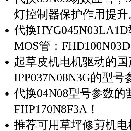
灯控制器保护作用提升
代换HYG045N03L
MOS管：FHD100N03
起草皮机电机驱动的国产M
IPP037N08N3G的型
代换04N08型号参数
FHP170N8F3A！
推荐可用草坪修剪机电机驱