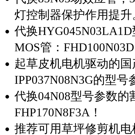
灯控制器保护作用提升
代换HYG045N03L
MOS管：FHD100N03
起草皮机电机驱动的国产M
IPP037N08N3G的型
代换04N08型号参数
FHP170N8F3A！
推荐可用草坪修剪机电机驱