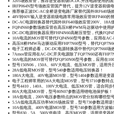
3205场效应管，推荐逆变器前级DCDC升压电路使用的
IRFP064N型号场效应管国产替代，提升12V逆变器前
推荐修正波DC-AC全桥逆变电路厂家替代国外IRF640
48V转60V输入逆变器前级电路常用场效应管IRFP460
DC-AC电源转换器替代国外IRF640场效应管200V、18
FQP4N60参数场效应管在高压H桥PWM马达驱动中使用的
DC-DC电源转换器应用FHP4N60高耐压管型，代换FQP
10A电流的MOS管可替代FQP4N60型号参数，应用在AC
高压H桥PMW马达驱动应用FHP7N60型号，替代FQP7
电子工程师必看，DC-DC电源转换器中替代FQP7N60
7Amos管应用在AC-DC开关电源除了FQP7N60还有FHP7
50A电流的MOS管可替代FQP50N06型号参数，应用在10
型号150N06，150A、60V大电流、低压MOS管，适用
28A低电荷MOS管，型号540参数适用电压转换器！
180A大电流、40V电源MOS管，型号1404参数适用逆变
电子工程师常用的56A大电流MOS管，型号3710参数特
型号4410，140A、100V大电流、低压MOS管，适合同
80A大电流MOS管，型号80N07参数适用锂电池保护板！
18A低电流，200V电压参数特点的MOS管分别有哪些型
5.5A低电流高压功率MOS场效应管，型号730参数适用逆
10A低电流、400V电源MOS管，型号740参数适用方波
型号830，5A、500V低电流、高压MOS管，适用逆变