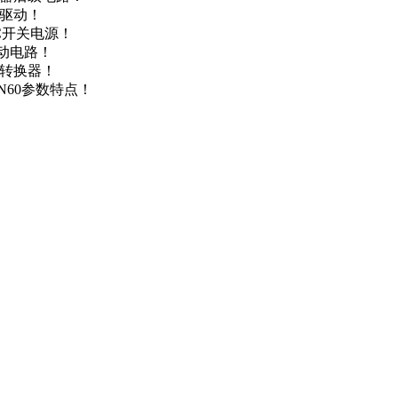
达驱动！
DC开关电源！
驱动电路！
源转换器！
N60参数特点！