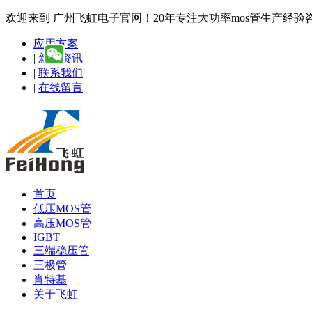
欢迎来到 广州飞虹电子官网！20年专注大功率mos管生产经验咨询热线
应用方案
|
新闻资讯
|
联系我们
|
在线留言
首页
低压MOS管
高压MOS管
IGBT
三端稳压管
三极管
肖特基
关于飞虹