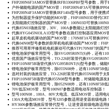
FHP200N6F3AMOS管替换IRFB3306PBF型号参数，
户外储能电源的国产MOS管：FHP200N4F3A可替换IPP0
FHP200N4F3AMOS管替换IRF1404型号参数，用于
为控制器提升保护功能的MOS管，FHP100N03D替代CRT
太阳能路灯控制器的国产MOS管：100N03D可替换100N
代换85N03场效应管，30V、100A参数能让太阳能路
代换HYG045N03LA1D型号参数在路灯控制器应用MOS管：
起草皮机电机驱动的国产MOS管：170N8F3A可替换IPP0
代换04N08型号参数的割草机电机驱动国产MOS管：FHP17
推荐可用草坪修剪机电机驱动可代换STP170N8F7的国
锂电池保护板常用型号，除SVG095R0NT(S)外，还有11
优质国产场效应管型号，TO-226封装管代换SVG095R0
FHP110N8F5B场管代换SVG095R0NT(S)型号参数，
锂电池保护板常用型号，除055N08外，还有110N8F5B
选对封装的场效应管，TO-226封装管代换055N08用于
FHP110N8F5B场管代换055N08型号参数，对储能电源
锂电池保护板常用型号，除052N08外，还有110N8F5B
70V低压MOS管，型号100N07参数适用电动车控制器！
型号100N08，100A、80V大电流、低压MOS管，适用
130A大电流MOS管，型号3205参数适用逆变器前级电路
HY3606参数场效应管替代型号，让逆变器前级电路适用