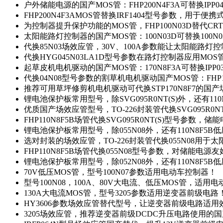
户外储能电源的国产MOS管：FHP200N4F3A可替换IPP0
FHP200N4F3AMOS管替换IRF1404型号参数，用于
为控制器提升保护功能的MOS管，FHP100N03D替代CRT
太阳能路灯控制器的国产MOS管：100N03D可替换100N
代换85N03场效应管，30V、100A参数能让太阳能路
代换HYG045N03LA1D型号参数在路灯控制器应用MOS管：
起草皮机电机驱动的国产MOS管：170N8F3A可替换IPP0
代换04N08型号参数的割草机电机驱动国产MOS管：FHP17
推荐可用草坪修剪机电机驱动可代换STP170N8F7的国
锂电池保护板常用型号，除SVG095R0NT(S)外，还有11
优质国产场效应管型号，TO-226封装管代换SVG095R0
FHP110N8F5B场管代换SVG095R0NT(S)型号参数，
锂电池保护板常用型号，除055N08外，还有110N8F5B
选对封装的场效应管，TO-226封装管代换055N08用于
FHP110N8F5B场管代换055N08型号参数，对储能电源
锂电池保护板常用型号，除052N08外，还有110N8F5B
70V低压MOS管，型号100N07参数适用电动车控制器！
型号100N08，100A、80V大电流、低压MOS管，适用
130A大电流MOS管，型号3205参数适用逆变器前级电路
HY3606参数场效应管替代型号，让逆变器前级电路适用
3205场效应管，推荐逆变器前级DCDC升压电路使用的