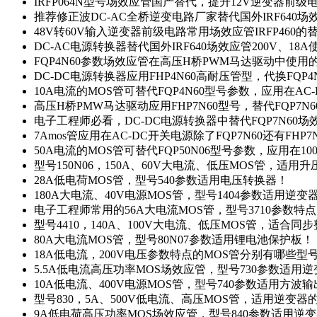
IRFP064N型号场效应管国产替代，提升12V逆变器前
推荐修正波DC-AC全桥逆变电路厂家替代国外IRF640
48V转60V输入逆变器前级电路常用场效应管IRFP460
DC-AC电源转换器替代国外IRF640场效应管200V、18
FQP4N60参数场效应管在高压H桥PWM马达驱动中使用的
DC-DC电源转换器应用FHP4N60高耐压管型，代换FQP
10A电流的MOS管可替代FQP4N60型号参数，应用在AC
高压H桥PMW马达驱动应用FHP7N60型号，替代FQP7
电子工程师必看，DC-DC电源转换器中替代FQP7N60
7Amos管应用在AC-DC开关电源除了FQP7N60还有FHP7
50A电流的MOS管可替代FQP50N06型号参数，应用在10
型号150N06，150A、60V大电流、低压MOS管，适用
28A低电荷MOS管，型号540参数适用电压转换器！
180A大电流、40V电源MOS管，型号1404参数适用逆变
电子工程师常用的56A大电流MOS管，型号3710参数特
型号4410，140A、100V大电流、低压MOS管，适合同
80A大电流MOS管，型号80N07参数适用锂电池保护板！
18A低电流，200V电压参数特点的MOS管分别有哪些型
5.5A低电流高压功率MOS场效应管，型号730参数适用逆
10A低电流、400V电源MOS管，型号740参数适用方波
型号830，5A、500V低电流、高压MOS管，适用逆变
9A低电荷高压功率MOS场效应管，型号840参数适用逆