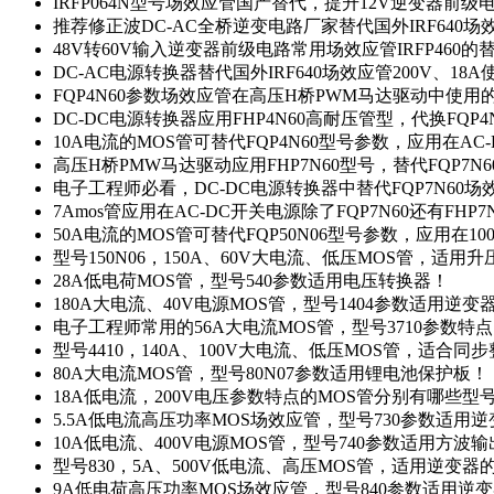
IRFP064N型号场效应管国产替代，提升12V逆变器前
推荐修正波DC-AC全桥逆变电路厂家替代国外IRF640
48V转60V输入逆变器前级电路常用场效应管IRFP460
DC-AC电源转换器替代国外IRF640场效应管200V、18
FQP4N60参数场效应管在高压H桥PWM马达驱动中使用的
DC-DC电源转换器应用FHP4N60高耐压管型，代换FQP
10A电流的MOS管可替代FQP4N60型号参数，应用在AC
高压H桥PMW马达驱动应用FHP7N60型号，替代FQP7
电子工程师必看，DC-DC电源转换器中替代FQP7N60
7Amos管应用在AC-DC开关电源除了FQP7N60还有FHP7
50A电流的MOS管可替代FQP50N06型号参数，应用在10
型号150N06，150A、60V大电流、低压MOS管，适用
28A低电荷MOS管，型号540参数适用电压转换器！
180A大电流、40V电源MOS管，型号1404参数适用逆变
电子工程师常用的56A大电流MOS管，型号3710参数特
型号4410，140A、100V大电流、低压MOS管，适合同
80A大电流MOS管，型号80N07参数适用锂电池保护板！
18A低电流，200V电压参数特点的MOS管分别有哪些型
5.5A低电流高压功率MOS场效应管，型号730参数适用逆
10A低电流、400V电源MOS管，型号740参数适用方波
型号830，5A、500V低电流、高压MOS管，适用逆变
9A低电荷高压功率MOS场效应管，型号840参数适用逆