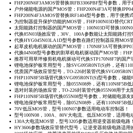
FHP200N6F3AMOS管替换IRFB3306PBF型号参数，
户外储能电源的国产MOS管：FHP200N4F3A可替换IPP0
FHP200N4F3AMOS管替换IRF1404型号参数，用于
为控制器提升保护功能的MOS管，FHP100N03D替代CRT
太阳能路灯控制器的国产MOS管：100N03D可替换100N
代换85N03场效应管，30V、100A参数能让太阳能路
代换HYG045N03LA1D型号参数在路灯控制器应用MOS管：
起草皮机电机驱动的国产MOS管：170N8F3A可替换IPP0
代换04N08型号参数的割草机电机驱动国产MOS管：FHP17
推荐可用草坪修剪机电机驱动可代换STP170N8F7的国
锂电池保护板常用型号，除SVG095R0NT(S)外，还有11
优质国产场效应管型号，TO-226封装管代换SVG095R0
FHP110N8F5B场管代换SVG095R0NT(S)型号参数，
锂电池保护板常用型号，除055N08外，还有110N8F5B
选对封装的场效应管，TO-226封装管代换055N08用于
FHP110N8F5B场管代换055N08型号参数，对储能电源
锂电池保护板常用型号，除052N08外，还有110N8F5B
70V低压MOS管，型号100N07参数适用电动车控制器！
型号100N08，100A、80V大电流、低压MOS管，适用
130A大电流MOS管，型号3205参数适用逆变器前级电路
HY3606参数场效应管替代型号，让逆变器前级电路适用