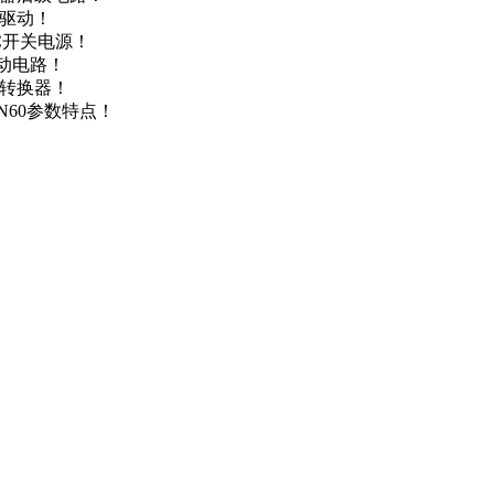
达驱动！
DC开关电源！
驱动电路！
源转换器！
N60参数特点！