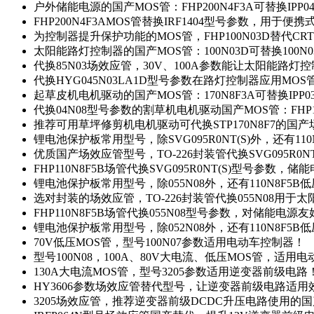
户外储能电源的国产MOS管：FHP200N4F3A可替换IPP0
FHP200N4F3AMOS管替换IRF1404型号参数，用于
为控制器提升保护功能的MOS管，FHP100N03D替代CRT
太阳能路灯控制器的国产MOS管：100N03D可替换100N
代换85N03场效应管，30V、100A参数能让太阳能路
代换HYG045N03LA1D型号参数在路灯控制器应用MOS管：
起草皮机电机驱动的国产MOS管：170N8F3A可替换IPP0
代换04N08型号参数的割草机电机驱动国产MOS管：FHP17
推荐可用草坪修剪机电机驱动可代换STP170N8F7的国
锂电池保护板常用型号，除SVG095R0NT(S)外，还有11
优质国产场效应管型号，TO-226封装管代换SVG095R0
FHP110N8F5B场管代换SVG095R0NT(S)型号参数，
锂电池保护板常用型号，除055N08外，还有110N8F5B
选对封装的场效应管，TO-226封装管代换055N08用于
FHP110N8F5B场管代换055N08型号参数，对储能电源
锂电池保护板常用型号，除052N08外，还有110N8F5B
70V低压MOS管，型号100N07参数适用电动车控制器！
型号100N08，100A、80V大电流、低压MOS管，适用
130A大电流MOS管，型号3205参数适用逆变器前级电路
HY3606参数场效应管替代型号，让逆变器前级电路适用
3205场效应管，推荐逆变器前级DCDC升压电路使用的