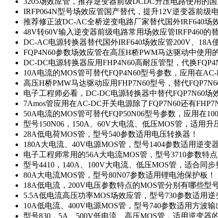
3205场效应管，推荐逆变器前级DCDC升压电路使用的
IRFP064N型号场效应管国产替代，提升12V逆变器前
推荐修正波DC-AC全桥逆变电路厂家替代国外IRF640
48V转60V输入逆变器前级电路常用场效应管IRFP460
DC-AC电源转换器替代国外IRF640场效应管200V、18
FQP4N60参数场效应管在高压H桥PWM马达驱动中使用的
DC-DC电源转换器应用FHP4N60高耐压管型，代换FQP
10A电流的MOS管可替代FQP4N60型号参数，应用在AC
高压H桥PMW马达驱动应用FHP7N60型号，替代FQP7
电子工程师必看，DC-DC电源转换器中替代FQP7N60
7Amos管应用在AC-DC开关电源除了FQP7N60还有FHP7
50A电流的MOS管可替代FQP50N06型号参数，应用在10
型号150N06，150A、60V大电流、低压MOS管，适用
28A低电荷MOS管，型号540参数适用电压转换器！
180A大电流、40V电源MOS管，型号1404参数适用逆变
电子工程师常用的56A大电流MOS管，型号3710参数特
型号4410，140A、100V大电流、低压MOS管，适合同
80A大电流MOS管，型号80N07参数适用锂电池保护板！
18A低电流，200V电压参数特点的MOS管分别有哪些型
5.5A低电流高压功率MOS场效应管，型号730参数适用逆
10A低电流、400V电源MOS管，型号740参数适用方波
型号830，5A、500V低电流、高压MOS管，适用逆变