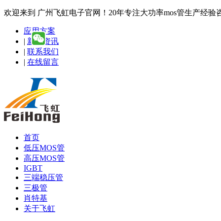
欢迎来到 广州飞虹电子官网！20年专注大功率mos管生产经验咨询热线
应用方案
|
新闻资讯
|
联系我们
|
在线留言
首页
低压MOS管
高压MOS管
IGBT
三端稳压管
三极管
肖特基
关于飞虹