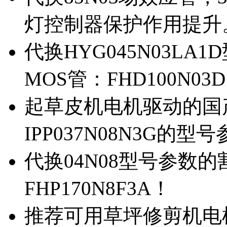
灯控制器保护作用提升
代换HYG045N03L
MOS管：FHD100N03
起草皮机电机驱动的国产M
IPP037N08N3G的型
代换04N08型号参数
FHP170N8F3A！
推荐可用草坪修剪机电机驱