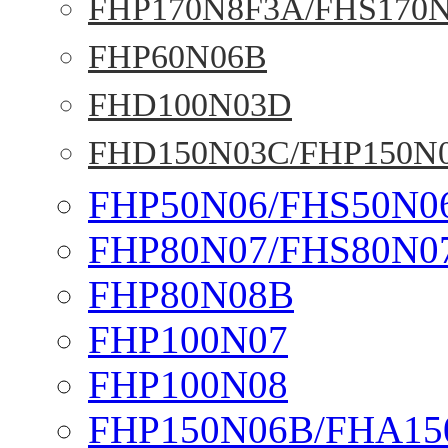
FHP170N8F3A/FHS170
FHP60N06B
FHD100N03D
FHD150N03C/FHP150N
FHP50N06/FHS50N0
FHP80N07/FHS80N0
FHP80N08B
FHP100N07
FHP100N08
FHP150N06B/FHA15