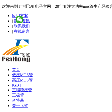
欢迎来到 广州飞虹电子官网！20年专注大功率mos管生产经验咨询热线
应用方案
|
新闻资讯
|
联系我们
|
在线留言
首页
低压MOS管
高压MOS管
IGBT
三端稳压管
三极管
肖特基
关于飞虹