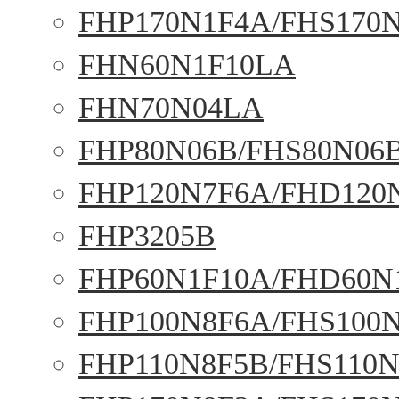
FHP170N1F4A/FHS170
FHN60N1F10LA
FHN70N04LA
FHP80N06B/FHS80N06
FHP120N7F6A/FHD120
FHP3205B
FHP60N1F10A/FHD60N
FHP100N8F6A/FHS100
FHP110N8F5B/FHS110