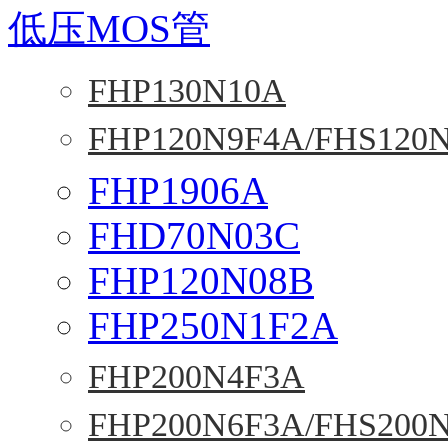
低压MOS管
FHP130N10A
FHP120N9F4A/FHS120
FHP1906A
FHD70N03C
FHP120N08B
FHP250N1F2A
FHP200N4F3A
FHP200N6F3A/FHS200