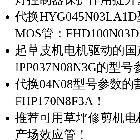
代换HYG045N03L
MOS管：FHD100N03
起草皮机电机驱动的国产M
IPP037N08N3G的型
代换04N08型号参数
FHP170N8F3A！
推荐可用草坪修剪机电机驱
产场效应管！