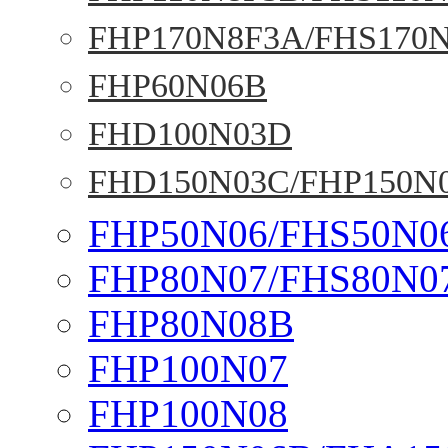
FHP170N8F3A/FHS170
FHP60N06B
FHD100N03D
FHD150N03C/FHP150N
FHP50N06/FHS50N0
FHP80N07/FHS80N0
FHP80N08B
FHP100N07
FHP100N08