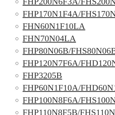
FHP200N6F3A/FHS200
FHP170N1F4A/FHS170
FHN60N1F10LA
FHN70N04LA
FHP80N06B/FHS80N06
FHP120N7F6A/FHD120
FHP3205B
FHP60N1F10A/FHD60N
FHP100N8F6A/FHS100
FHP110N8F5B/FHS110