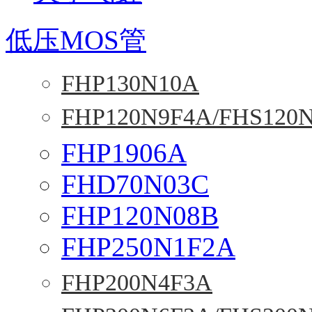
低压MOS管
FHP130N10A
FHP120N9F4A/FHS120
FHP1906A
FHD70N03C
FHP120N08B
FHP250N1F2A
FHP200N4F3A