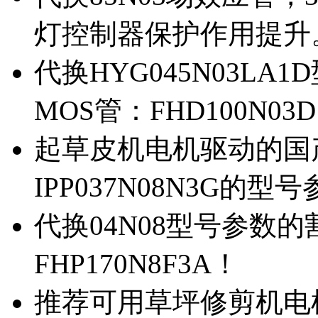
灯控制器保护作用提升
代换HYG045N03L
MOS管：FHD100N03
起草皮机电机驱动的国产M
IPP037N08N3G的型
代换04N08型号参数
FHP170N8F3A！
推荐可用草坪修剪机电机驱