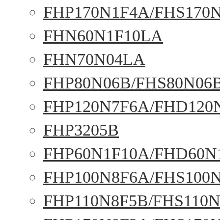
FHP170N1F4A/FHS170
FHN60N1F10LA
FHN70N04LA
FHP80N06B/FHS80N06
FHP120N7F6A/FHD120
FHP3205B
FHP60N1F10A/FHD60N
FHP100N8F6A/FHS100
FHP110N8F5B/FHS110