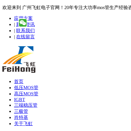
欢迎来到 广州飞虹电子官网！20年专注大功率mos管生产经验咨询热线
应用方案
|
新闻资讯
|
联系我们
|
在线留言
首页
低压MOS管
高压MOS管
IGBT
三端稳压管
三极管
肖特基
关于飞虹