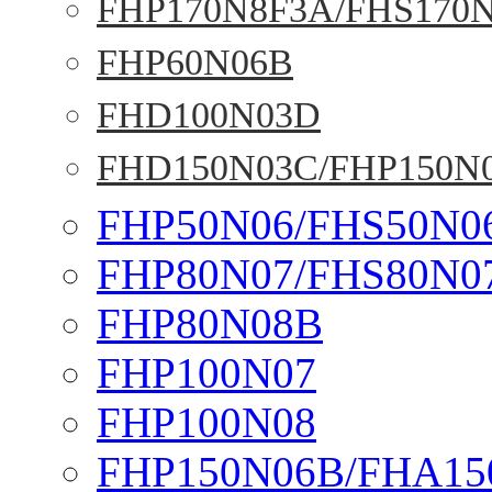
FHP170N8F3A/FHS170
FHP60N06B
FHD100N03D
FHD150N03C/FHP150N
FHP50N06/FHS50N0
FHP80N07/FHS80N0
FHP80N08B
FHP100N07
FHP100N08
FHP150N06B/FHA15