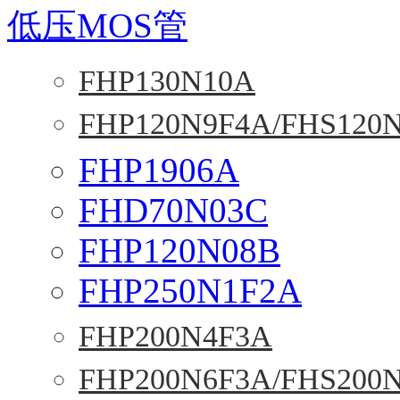
低压MOS管
FHP130N10A
FHP120N9F4A/FHS120
FHP1906A
FHD70N03C
FHP120N08B
FHP250N1F2A
FHP200N4F3A
FHP200N6F3A/FHS200