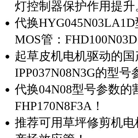
灯控制器保护作用提升
代换HYG045N03L
MOS管：FHD100N03
起草皮机电机驱动的国产M
IPP037N08N3G的型
代换04N08型号参数
FHP170N8F3A！
推荐可用草坪修剪机电机驱