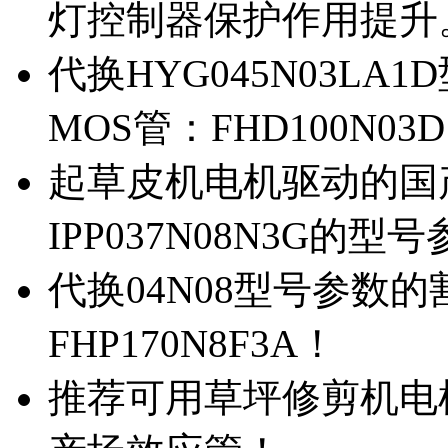
灯控制器保护作用提升
代换HYG045N03L
MOS管：FHD100N03
起草皮机电机驱动的国产M
IPP037N08N3G的型
代换04N08型号参数
FHP170N8F3A！
推荐可用草坪修剪机电机驱