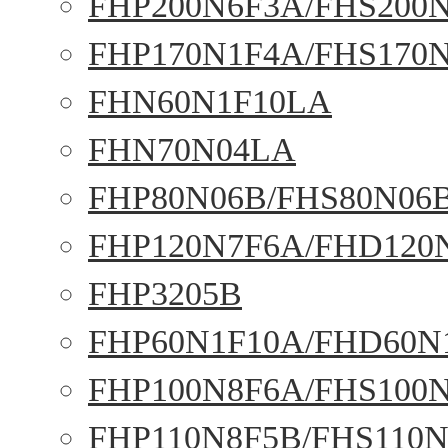
FHP200N6F3A/FHS200
FHP170N1F4A/FHS170
FHN60N1F10LA
FHN70N04LA
FHP80N06B/FHS80N06
FHP120N7F6A/FHD120
FHP3205B
FHP60N1F10A/FHD60N
FHP100N8F6A/FHS100
FHP110N8F5B/FHS110