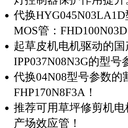
代换HYG045N03L
MOS管：FHD100N03
起草皮机电机驱动的国产M
IPP037N08N3G的型
代换04N08型号参数
FHP170N8F3A！
推荐可用草坪修剪机电机驱
产场效应管！