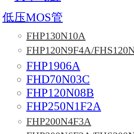
低压MOS管
FHP130N10A
FHP120N9F4A/FHS120
FHP1906A
FHD70N03C
FHP120N08B
FHP250N1F2A
FHP200N4F3A