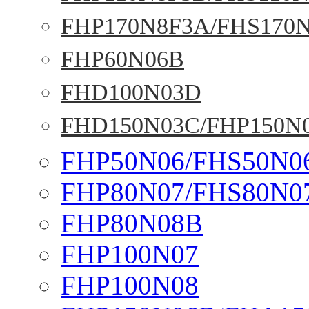
FHP170N8F3A/FHS170
FHP60N06B
FHD100N03D
FHD150N03C/FHP150N
FHP50N06/FHS50N0
FHP80N07/FHS80N0
FHP80N08B
FHP100N07
FHP100N08