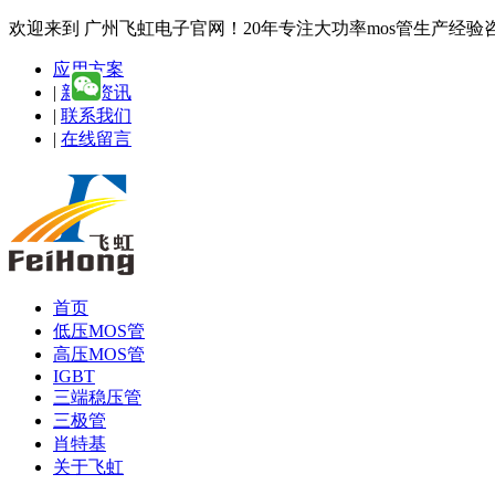
欢迎来到 广州飞虹电子官网！20年专注大功率mos管生产经验咨询热线
应用方案
|
新闻资讯
|
联系我们
|
在线留言
首页
低压MOS管
高压MOS管
IGBT
三端稳压管
三极管
肖特基
关于飞虹