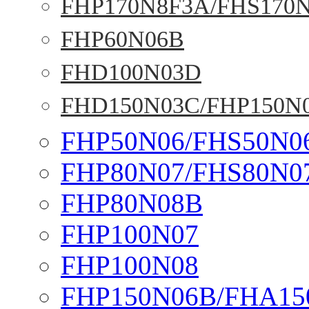
FHP170N8F3A/FHS170
FHP60N06B
FHD100N03D
FHD150N03C/FHP150N
FHP50N06/FHS50N0
FHP80N07/FHS80N0
FHP80N08B
FHP100N07
FHP100N08
FHP150N06B/FHA15