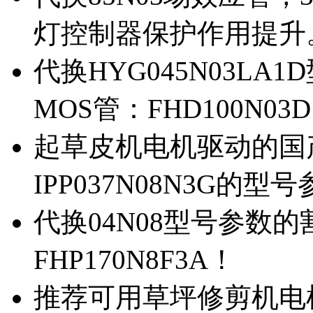
灯控制器保护作用提升
代换HYG045N03L
MOS管：FHD100N03
起草皮机电机驱动的国产M
IPP037N08N3G的型
代换04N08型号参数
FHP170N8F3A！
推荐可用草坪修剪机电机驱