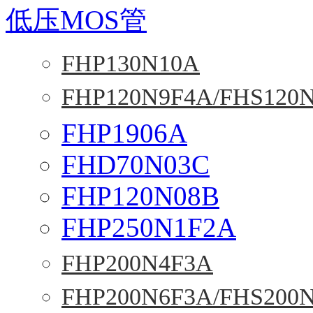
低压MOS管
FHP130N10A
FHP120N9F4A/FHS120
FHP1906A
FHD70N03C
FHP120N08B
FHP250N1F2A
FHP200N4F3A
FHP200N6F3A/FHS200