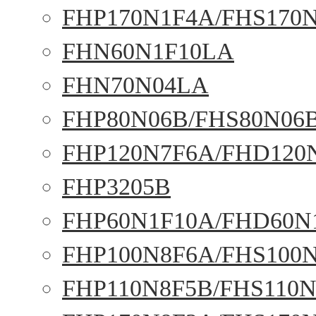
FHP170N1F4A/FHS170
FHN60N1F10LA
FHN70N04LA
FHP80N06B/FHS80N06
FHP120N7F6A/FHD120
FHP3205B
FHP60N1F10A/FHD60N
FHP100N8F6A/FHS100
FHP110N8F5B/FHS110