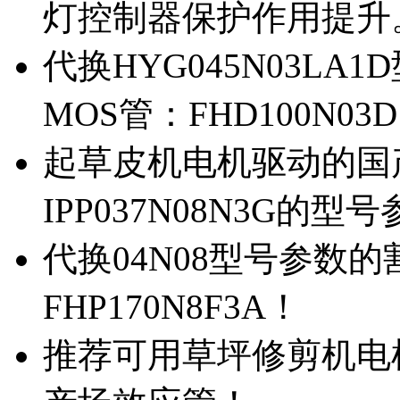
灯控制器保护作用提升
代换HYG045N03L
MOS管：FHD100N03
起草皮机电机驱动的国产M
IPP037N08N3G的型
代换04N08型号参数
FHP170N8F3A！
推荐可用草坪修剪机电机驱