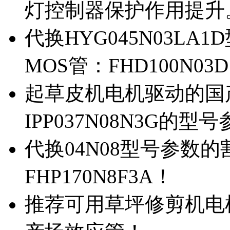
灯控制器保护作用提升
代换HYG045N03L
MOS管：FHD100N03
起草皮机电机驱动的国产M
IPP037N08N3G的型
代换04N08型号参数
FHP170N8F3A！
推荐可用草坪修剪机电机驱