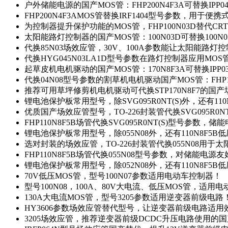
户外储能电源的国产MOS管：FHP200N4F3A可替换IPP0
FHP200N4F3AMOS管替换IRF1404型号参数，用于
为控制器提升保护功能的MOS管，FHP100N03D替代CRT
太阳能路灯控制器的国产MOS管：100N03D可替换100N
代换85N03场效应管，30V、100A参数能让太阳能路
代换HYG045N03LA1D型号参数在路灯控制器应用MOS管：
起草皮机电机驱动的国产MOS管：170N8F3A可替换IPP0
代换04N08型号参数的割草机电机驱动国产MOS管：FHP17
推荐可用草坪修剪机电机驱动可代换STP170N8F7的国
锂电池保护板常用型号，除SVG095R0NT(S)外，还有11
优质国产场效应管型号，TO-226封装管代换SVG095R0
FHP110N8F5B场管代换SVG095R0NT(S)型号参数，
锂电池保护板常用型号，除055N08外，还有110N8F5B
选对封装的场效应管，TO-226封装管代换055N08用于
FHP110N8F5B场管代换055N08型号参数，对储能电源
锂电池保护板常用型号，除052N08外，还有110N8F5B
70V低压MOS管，型号100N07参数适用电动车控制器！
型号100N08，100A、80V大电流、低压MOS管，适用
130A大电流MOS管，型号3205参数适用逆变器前级电路
HY3606参数场效应管替代型号，让逆变器前级电路适用
3205场效应管，推荐逆变器前级DCDC升压电路使用的