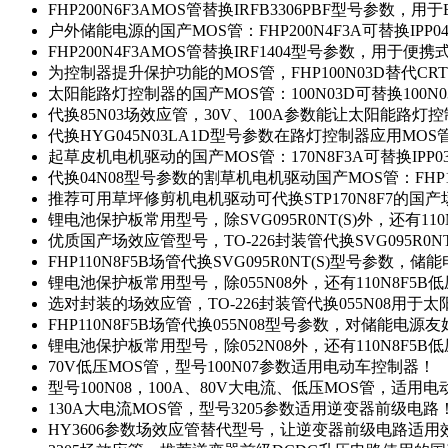
FHP200N6F3AMOS管替换IRFB3306PBF型号参数，
户外储能电源的国产MOS管：FHP200N4F3A可替换IPP0
FHP200N4F3AMOS管替换IRF1404型号参数，用于
为控制器提升保护功能的MOS管，FHP100N03D替代CRT
太阳能路灯控制器的国产MOS管：100N03D可替换100N
代换85N03场效应管，30V、100A参数能让太阳能路
代换HYG045N03LA1D型号参数在路灯控制器应用MOS管：
起草皮机电机驱动的国产MOS管：170N8F3A可替换IPP0
代换04N08型号参数的割草机电机驱动国产MOS管：FHP17
推荐可用草坪修剪机电机驱动可代换STP170N8F7的国
锂电池保护板常用型号，除SVG095R0NT(S)外，还有11
优质国产场效应管型号，TO-226封装管代换SVG095R0
FHP110N8F5B场管代换SVG095R0NT(S)型号参数，
锂电池保护板常用型号，除055N08外，还有110N8F5B
选对封装的场效应管，TO-226封装管代换055N08用于
FHP110N8F5B场管代换055N08型号参数，对储能电源
锂电池保护板常用型号，除052N08外，还有110N8F5B
70V低压MOS管，型号100N07参数适用电动车控制器！
型号100N08，100A、80V大电流、低压MOS管，适用
130A大电流MOS管，型号3205参数适用逆变器前级电路
HY3606参数场效应管替代型号，让逆变器前级电路适用