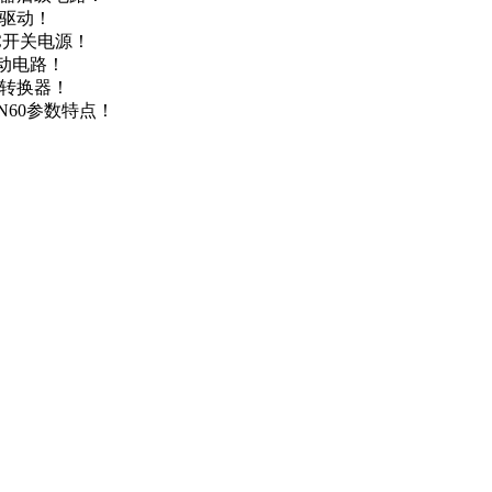
达驱动！
DC开关电源！
驱动电路！
源转换器！
N60参数特点！