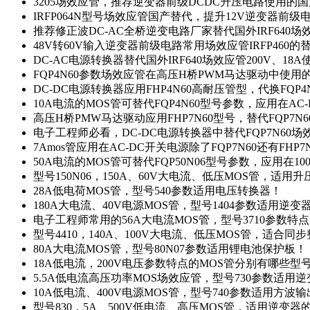
3205场效应管，推荐逆变器前级DCDC升压电路使用的
IRFP064N型号场效应管国产替代，提升12V逆变器前
推荐修正波DC-AC全桥逆变电路厂家替代国外IRF640
48V转60V输入逆变器前级电路常用场效应管IRFP460
DC-AC电源转换器替代国外IRF640场效应管200V、18
FQP4N60参数场效应管在高压H桥PWM马达驱动中使用的
DC-DC电源转换器应用FHP4N60高耐压管型，代换FQP
10A电流的MOS管可替代FQP4N60型号参数，应用在AC
高压H桥PMW马达驱动应用FHP7N60型号，替代FQP7
电子工程师必看，DC-DC电源转换器中替代FQP7N60
7Amos管应用在AC-DC开关电源除了FQP7N60还有FHP7
50A电流的MOS管可替代FQP50N06型号参数，应用在10
型号150N06，150A、60V大电流、低压MOS管，适用
28A低电荷MOS管，型号540参数适用电压转换器！
180A大电流、40V电源MOS管，型号1404参数适用逆变
电子工程师常用的56A大电流MOS管，型号3710参数特
型号4410，140A、100V大电流、低压MOS管，适合同
80A大电流MOS管，型号80N07参数适用锂电池保护板！
18A低电流，200V电压参数特点的MOS管分别有哪些型
5.5A低电流高压功率MOS场效应管，型号730参数适用逆
10A低电流、400V电源MOS管，型号740参数适用方波
型号830，5A、500V低电流、高压MOS管，适用逆变