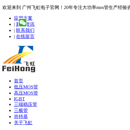
欢迎来到 广州飞虹电子官网！20年专注大功率mos管生产经验咨询热线
应用方案
|
新闻资讯
|
联系我们
|
在线留言
首页
低压MOS管
高压MOS管
IGBT
三端稳压管
三极管
肖特基
关于飞虹