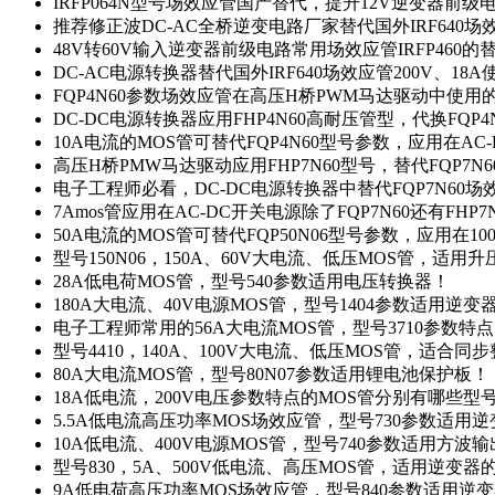
IRFP064N型号场效应管国产替代，提升12V逆变器前
推荐修正波DC-AC全桥逆变电路厂家替代国外IRF640
48V转60V输入逆变器前级电路常用场效应管IRFP460
DC-AC电源转换器替代国外IRF640场效应管200V、18
FQP4N60参数场效应管在高压H桥PWM马达驱动中使用的
DC-DC电源转换器应用FHP4N60高耐压管型，代换FQP
10A电流的MOS管可替代FQP4N60型号参数，应用在AC
高压H桥PMW马达驱动应用FHP7N60型号，替代FQP7
电子工程师必看，DC-DC电源转换器中替代FQP7N60
7Amos管应用在AC-DC开关电源除了FQP7N60还有FHP7
50A电流的MOS管可替代FQP50N06型号参数，应用在10
型号150N06，150A、60V大电流、低压MOS管，适用
28A低电荷MOS管，型号540参数适用电压转换器！
180A大电流、40V电源MOS管，型号1404参数适用逆变
电子工程师常用的56A大电流MOS管，型号3710参数特
型号4410，140A、100V大电流、低压MOS管，适合同
80A大电流MOS管，型号80N07参数适用锂电池保护板！
18A低电流，200V电压参数特点的MOS管分别有哪些型
5.5A低电流高压功率MOS场效应管，型号730参数适用逆
10A低电流、400V电源MOS管，型号740参数适用方波
型号830，5A、500V低电流、高压MOS管，适用逆变
9A低电荷高压功率MOS场效应管，型号840参数适用逆