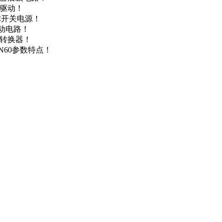
达驱动！
DC开关电源！
驱动电路！
源转换器！
N60参数特点！