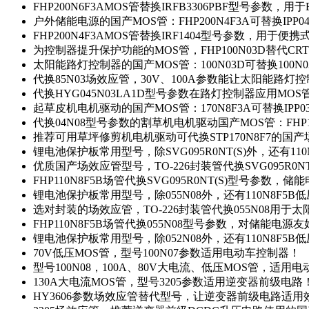
FHP200N6F3AMOS管替换IRFB3306PBF型号参数，
户外储能电源的国产MOS管：FHP200N4F3A可替换IPP0
FHP200N4F3AMOS管替换IRF1404型号参数，用于
为控制器提升保护功能的MOS管，FHP100N03D替代CRT
太阳能路灯控制器的国产MOS管：100N03D可替换100N
代换85N03场效应管，30V、100A参数能让太阳能路
代换HYG045N03LA1D型号参数在路灯控制器应用MOS管：
起草皮机电机驱动的国产MOS管：170N8F3A可替换IPP0
代换04N08型号参数的割草机电机驱动国产MOS管：FHP17
推荐可用草坪修剪机电机驱动可代换STP170N8F7的国
锂电池保护板常用型号，除SVG095R0NT(S)外，还有11
优质国产场效应管型号，TO-226封装管代换SVG095R0
FHP110N8F5B场管代换SVG095R0NT(S)型号参数，
锂电池保护板常用型号，除055N08外，还有110N8F5B
选对封装的场效应管，TO-226封装管代换055N08用于
FHP110N8F5B场管代换055N08型号参数，对储能电源
锂电池保护板常用型号，除052N08外，还有110N8F5B
70V低压MOS管，型号100N07参数适用电动车控制器！
型号100N08，100A、80V大电流、低压MOS管，适用
130A大电流MOS管，型号3205参数适用逆变器前级电路
HY3606参数场效应管替代型号，让逆变器前级电路适用