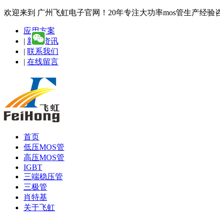
欢迎来到 广州飞虹电子官网！20年专注大功率mos管生产经验咨询热线
应用方案
|
新闻资讯
|
联系我们
|
在线留言
首页
低压MOS管
高压MOS管
IGBT
三端稳压管
三极管
肖特基
关于飞虹