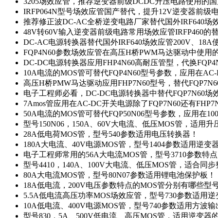
3205场效应管，推荐逆变器前级DCDC升压电路使用的
IRFP064N型号场效应管国产替代，提升12V逆变器前
推荐修正波DC-AC全桥逆变电路厂家替代国外IRF640
48V转60V输入逆变器前级电路常用场效应管IRFP460
DC-AC电源转换器替代国外IRF640场效应管200V、18
FQP4N60参数场效应管在高压H桥PWM马达驱动中使用的
DC-DC电源转换器应用FHP4N60高耐压管型，代换FQP
10A电流的MOS管可替代FQP4N60型号参数，应用在AC
高压H桥PMW马达驱动应用FHP7N60型号，替代FQP7
电子工程师必看，DC-DC电源转换器中替代FQP7N60
7Amos管应用在AC-DC开关电源除了FQP7N60还有FHP7
50A电流的MOS管可替代FQP50N06型号参数，应用在10
型号150N06，150A、60V大电流、低压MOS管，适用
28A低电荷MOS管，型号540参数适用电压转换器！
180A大电流、40V电源MOS管，型号1404参数适用逆变
电子工程师常用的56A大电流MOS管，型号3710参数特
型号4410，140A、100V大电流、低压MOS管，适合同
80A大电流MOS管，型号80N07参数适用锂电池保护板！
18A低电流，200V电压参数特点的MOS管分别有哪些型
5.5A低电流高压功率MOS场效应管，型号730参数适用逆
10A低电流、400V电源MOS管，型号740参数适用方波
型号830，5A、500V低电流、高压MOS管，适用逆变