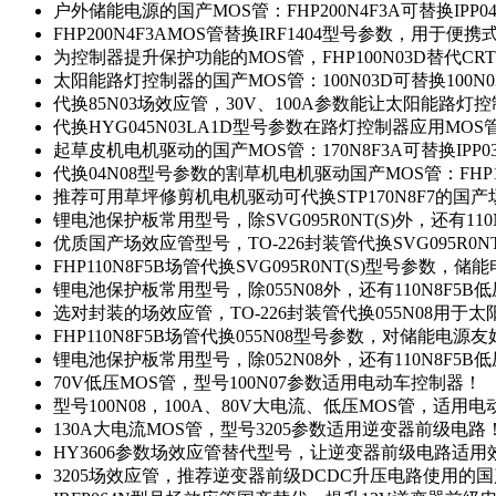
户外储能电源的国产MOS管：FHP200N4F3A可替换IPP0
FHP200N4F3AMOS管替换IRF1404型号参数，用于
为控制器提升保护功能的MOS管，FHP100N03D替代CRT
太阳能路灯控制器的国产MOS管：100N03D可替换100N
代换85N03场效应管，30V、100A参数能让太阳能路
代换HYG045N03LA1D型号参数在路灯控制器应用MOS管：
起草皮机电机驱动的国产MOS管：170N8F3A可替换IPP0
代换04N08型号参数的割草机电机驱动国产MOS管：FHP17
推荐可用草坪修剪机电机驱动可代换STP170N8F7的国
锂电池保护板常用型号，除SVG095R0NT(S)外，还有11
优质国产场效应管型号，TO-226封装管代换SVG095R0
FHP110N8F5B场管代换SVG095R0NT(S)型号参数，
锂电池保护板常用型号，除055N08外，还有110N8F5B
选对封装的场效应管，TO-226封装管代换055N08用于
FHP110N8F5B场管代换055N08型号参数，对储能电源
锂电池保护板常用型号，除052N08外，还有110N8F5B
70V低压MOS管，型号100N07参数适用电动车控制器！
型号100N08，100A、80V大电流、低压MOS管，适用
130A大电流MOS管，型号3205参数适用逆变器前级电路
HY3606参数场效应管替代型号，让逆变器前级电路适用
3205场效应管，推荐逆变器前级DCDC升压电路使用的