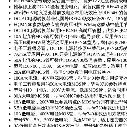
IRFP064N型号场效应管国产替代，提升12V逆变器前
推荐修正波DC-AC全桥逆变电路厂家替代国外IRF640
48V转60V输入逆变器前级电路常用场效应管IRFP460
DC-AC电源转换器替代国外IRF640场效应管200V、18
FQP4N60参数场效应管在高压H桥PWM马达驱动中使用的
DC-DC电源转换器应用FHP4N60高耐压管型，代换FQP
10A电流的MOS管可替代FQP4N60型号参数，应用在AC
高压H桥PMW马达驱动应用FHP7N60型号，替代FQP7
电子工程师必看，DC-DC电源转换器中替代FQP7N60
7Amos管应用在AC-DC开关电源除了FQP7N60还有FHP7
50A电流的MOS管可替代FQP50N06型号参数，应用在10
型号150N06，150A、60V大电流、低压MOS管，适用
28A低电荷MOS管，型号540参数适用电压转换器！
180A大电流、40V电源MOS管，型号1404参数适用逆变
电子工程师常用的56A大电流MOS管，型号3710参数特
型号4410，140A、100V大电流、低压MOS管，适合同
80A大电流MOS管，型号80N07参数适用锂电池保护板！
18A低电流，200V电压参数特点的MOS管分别有哪些型
5.5A低电流高压功率MOS场效应管，型号730参数适用逆
10A低电流、400V电源MOS管，型号740参数适用方波
型号830，5A、500V低电流、高压MOS管，适用逆变
9A低电荷高压功率MOS场效应管，型号840参数适用逆