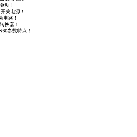
达驱动！
DC开关电源！
驱动电路！
源转换器！
N60参数特点！