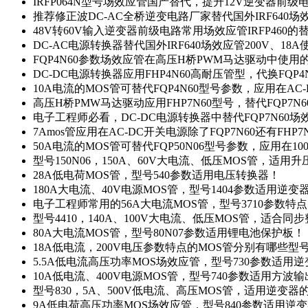
IRFP064N型号场效应管国产替代，提升12V逆变器前
推荐修正波DC-AC全桥逆变电路厂家替代国外IRF640
48V转60V输入逆变器前级电路常用场效应管IRFP460
DC-AC电源转换器替代国外IRF640场效应管200V、18
FQP4N60参数场效应管在高压H桥PWM马达驱动中使用的
DC-DC电源转换器应用FHP4N60高耐压管型，代换FQP
10A电流的MOS管可替代FQP4N60型号参数，应用在AC
高压H桥PMW马达驱动应用FHP7N60型号，替代FQP7
电子工程师必看，DC-DC电源转换器中替代FQP7N60
7Amos管应用在AC-DC开关电源除了FQP7N60还有FHP7
50A电流的MOS管可替代FQP50N06型号参数，应用在10
型号150N06，150A、60V大电流、低压MOS管，适用
28A低电荷MOS管，型号540参数适用电压转换器！
180A大电流、40V电源MOS管，型号1404参数适用逆变
电子工程师常用的56A大电流MOS管，型号3710参数特
型号4410，140A、100V大电流、低压MOS管，适合同
80A大电流MOS管，型号80N07参数适用锂电池保护板！
18A低电流，200V电压参数特点的MOS管分别有哪些型
5.5A低电流高压功率MOS场效应管，型号730参数适用逆
10A低电流、400V电源MOS管，型号740参数适用方波
型号830，5A、500V低电流、高压MOS管，适用逆变
9A低电荷高压功率MOS场效应管，型号840参数适用逆