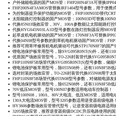
户外储能电源的国产MOS管：FHP200N4F3A可替换IPP0
FHP200N4F3AMOS管替换IRF1404型号参数，用于
为控制器提升保护功能的MOS管，FHP100N03D替代CRT
太阳能路灯控制器的国产MOS管：100N03D可替换100N
代换85N03场效应管，30V、100A参数能让太阳能路
代换HYG045N03LA1D型号参数在路灯控制器应用MOS管：
起草皮机电机驱动的国产MOS管：170N8F3A可替换IPP0
代换04N08型号参数的割草机电机驱动国产MOS管：FHP17
推荐可用草坪修剪机电机驱动可代换STP170N8F7的国
锂电池保护板常用型号，除SVG095R0NT(S)外，还有11
优质国产场效应管型号，TO-226封装管代换SVG095R0
FHP110N8F5B场管代换SVG095R0NT(S)型号参数，
锂电池保护板常用型号，除055N08外，还有110N8F5B
选对封装的场效应管，TO-226封装管代换055N08用于
FHP110N8F5B场管代换055N08型号参数，对储能电源
锂电池保护板常用型号，除052N08外，还有110N8F5B
70V低压MOS管，型号100N07参数适用电动车控制器！
型号100N08，100A、80V大电流、低压MOS管，适用
130A大电流MOS管，型号3205参数适用逆变器前级电路
HY3606参数场效应管替代型号，让逆变器前级电路适用
3205场效应管，推荐逆变器前级DCDC升压电路使用的