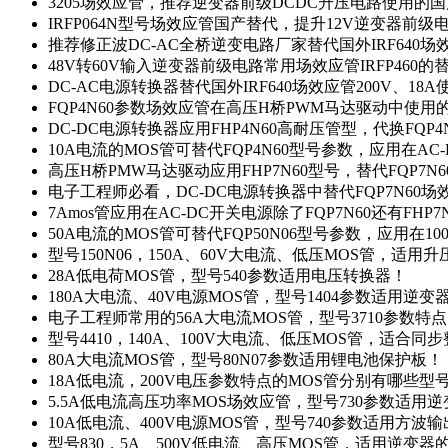
3205场效应管，推荐逆变器前级DCDC升压电路使用的
IRFP064N型号场效应管国产替代，提升12V逆变器前
推荐修正波DC-AC全桥逆变电路厂家替代国外IRF640
48V转60V输入逆变器前级电路常用场效应管IRFP460
DC-AC电源转换器替代国外IRF640场效应管200V、18
FQP4N60参数场效应管在高压H桥PWM马达驱动中使用的
DC-DC电源转换器应用FHP4N60高耐压管型，代换FQP
10A电流的MOS管可替代FQP4N60型号参数，应用在AC
高压H桥PMW马达驱动应用FHP7N60型号，替代FQP7
电子工程师必看，DC-DC电源转换器中替代FQP7N60
7Amos管应用在AC-DC开关电源除了FQP7N60还有FHP7
50A电流的MOS管可替代FQP50N06型号参数，应用在10
型号150N06，150A、60V大电流、低压MOS管，适用
28A低电荷MOS管，型号540参数适用电压转换器！
180A大电流、40V电源MOS管，型号1404参数适用逆变
电子工程师常用的56A大电流MOS管，型号3710参数特
型号4410，140A、100V大电流、低压MOS管，适合同
80A大电流MOS管，型号80N07参数适用锂电池保护板！
18A低电流，200V电压参数特点的MOS管分别有哪些型
5.5A低电流高压功率MOS场效应管，型号730参数适用逆
10A低电流、400V电源MOS管，型号740参数适用方波
型号830，5A、500V低电流、高压MOS管，适用逆变