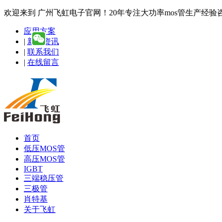
欢迎来到 广州飞虹电子官网！20年专注大功率mos管生产经验咨询热线
应用方案
|
新闻资讯
|
联系我们
|
在线留言
首页
低压MOS管
高压MOS管
IGBT
三端稳压管
三极管
肖特基
关于飞虹