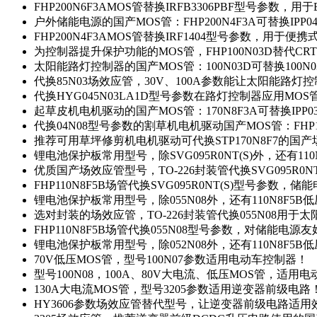
FHP200N6F3AMOS管替换IRFB3306PBF型号参数，
户外储能电源的国产MOS管：FHP200N4F3A可替换IPP0
FHP200N4F3AMOS管替换IRF1404型号参数，用于
为控制器提升保护功能的MOS管，FHP100N03D替代CRT
太阳能路灯控制器的国产MOS管：100N03D可替换100N
代换85N03场效应管，30V、100A参数能让太阳能路
代换HYG045N03LA1D型号参数在路灯控制器应用MOS管：
起草皮机电机驱动的国产MOS管：170N8F3A可替换IPP0
代换04N08型号参数的割草机电机驱动国产MOS管：FHP17
推荐可用草坪修剪机电机驱动可代换STP170N8F7的国
锂电池保护板常用型号，除SVG095R0NT(S)外，还有11
优质国产场效应管型号，TO-226封装管代换SVG095R0
FHP110N8F5B场管代换SVG095R0NT(S)型号参数，
锂电池保护板常用型号，除055N08外，还有110N8F5B
选对封装的场效应管，TO-226封装管代换055N08用于
FHP110N8F5B场管代换055N08型号参数，对储能电源
锂电池保护板常用型号，除052N08外，还有110N8F5B
70V低压MOS管，型号100N07参数适用电动车控制器！
型号100N08，100A、80V大电流、低压MOS管，适用
130A大电流MOS管，型号3205参数适用逆变器前级电路
HY3606参数场效应管替代型号，让逆变器前级电路适用