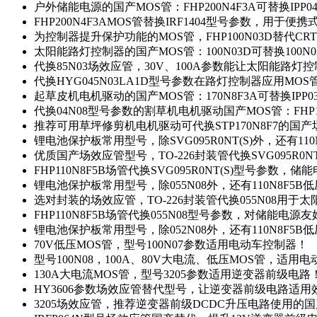
户外储能电源的国产MOS管：FHP200N4F3A可替换IPP0
FHP200N4F3AMOS管替换IRF1404型号参数，用于
为控制器提升保护功能的MOS管，FHP100N03D替代CRT
太阳能路灯控制器的国产MOS管：100N03D可替换100N
代换85N03场效应管，30V、100A参数能让太阳能路
代换HYG045N03LA1D型号参数在路灯控制器应用MOS管：
起草皮机电机驱动的国产MOS管：170N8F3A可替换IPP0
代换04N08型号参数的割草机电机驱动国产MOS管：FHP17
推荐可用草坪修剪机电机驱动可代换STP170N8F7的国
锂电池保护板常用型号，除SVG095R0NT(S)外，还有11
优质国产场效应管型号，TO-226封装管代换SVG095R0
FHP110N8F5B场管代换SVG095R0NT(S)型号参数，
锂电池保护板常用型号，除055N08外，还有110N8F5B
选对封装的场效应管，TO-226封装管代换055N08用于
FHP110N8F5B场管代换055N08型号参数，对储能电源
锂电池保护板常用型号，除052N08外，还有110N8F5B
70V低压MOS管，型号100N07参数适用电动车控制器！
型号100N08，100A、80V大电流、低压MOS管，适用
130A大电流MOS管，型号3205参数适用逆变器前级电路
HY3606参数场效应管替代型号，让逆变器前级电路适用
3205场效应管，推荐逆变器前级DCDC升压电路使用的