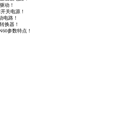
达驱动！
DC开关电源！
驱动电路！
源转换器！
N60参数特点！