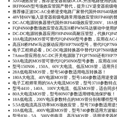
3205场效应管，推荐逆变器前级DCDC升压电路使用的
IRFP064N型号场效应管国产替代，提升12V逆变器前
推荐修正波DC-AC全桥逆变电路厂家替代国外IRF640
48V转60V输入逆变器前级电路常用场效应管IRFP460
DC-AC电源转换器替代国外IRF640场效应管200V、18
FQP4N60参数场效应管在高压H桥PWM马达驱动中使用的
DC-DC电源转换器应用FHP4N60高耐压管型，代换FQP
10A电流的MOS管可替代FQP4N60型号参数，应用在AC
高压H桥PMW马达驱动应用FHP7N60型号，替代FQP7
电子工程师必看，DC-DC电源转换器中替代FQP7N60
7Amos管应用在AC-DC开关电源除了FQP7N60还有FHP7
50A电流的MOS管可替代FQP50N06型号参数，应用在10
型号150N06，150A、60V大电流、低压MOS管，适用
28A低电荷MOS管，型号540参数适用电压转换器！
180A大电流、40V电源MOS管，型号1404参数适用逆变
电子工程师常用的56A大电流MOS管，型号3710参数特
型号4410，140A、100V大电流、低压MOS管，适合同
80A大电流MOS管，型号80N07参数适用锂电池保护板！
18A低电流，200V电压参数特点的MOS管分别有哪些型
5.5A低电流高压功率MOS场效应管，型号730参数适用逆
10A低电流、400V电源MOS管，型号740参数适用方波
型号830，5A、500V低电流、高压MOS管，适用逆变