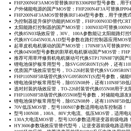
FHP200N6F3AMOS管替换IRFB3306PBF型号参数，
户外储能电源的国产MOS管：FHP200N4F3A可替换IPP0
FHP200N4F3AMOS管替换IRF1404型号参数，用于
为控制器提升保护功能的MOS管，FHP100N03D替代CRT
太阳能路灯控制器的国产MOS管：100N03D可替换100N
代换85N03场效应管，30V、100A参数能让太阳能路
代换HYG045N03LA1D型号参数在路灯控制器应用MOS管：
起草皮机电机驱动的国产MOS管：170N8F3A可替换IPP0
代换04N08型号参数的割草机电机驱动国产MOS管：FHP17
推荐可用草坪修剪机电机驱动可代换STP170N8F7的国
锂电池保护板常用型号，除SVG095R0NT(S)外，还有11
优质国产场效应管型号，TO-226封装管代换SVG095R0
FHP110N8F5B场管代换SVG095R0NT(S)型号参数，
锂电池保护板常用型号，除055N08外，还有110N8F5B
选对封装的场效应管，TO-226封装管代换055N08用于
FHP110N8F5B场管代换055N08型号参数，对储能电源
锂电池保护板常用型号，除052N08外，还有110N8F5B
70V低压MOS管，型号100N07参数适用电动车控制器！
型号100N08，100A、80V大电流、低压MOS管，适用
130A大电流MOS管，型号3205参数适用逆变器前级电路
HY3606参数场效应管替代型号，让逆变器前级电路适用