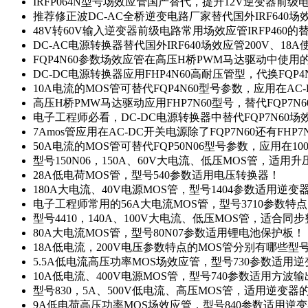
IRFP064N型号场效应管国产替代，提升12V逆变器前
推荐修正波DC-AC全桥逆变电路厂家替代国外IRF640
48V转60V输入逆变器前级电路常用场效应管IRFP460
DC-AC电源转换器替代国外IRF640场效应管200V、18
FQP4N60参数场效应管在高压H桥PWM马达驱动中使用的
DC-DC电源转换器应用FHP4N60高耐压管型，代换FQP
10A电流的MOS管可替代FQP4N60型号参数，应用在AC
高压H桥PMW马达驱动应用FHP7N60型号，替代FQP7
电子工程师必看，DC-DC电源转换器中替代FQP7N60
7Amos管应用在AC-DC开关电源除了FQP7N60还有FHP7
50A电流的MOS管可替代FQP50N06型号参数，应用在10
型号150N06，150A、60V大电流、低压MOS管，适用
28A低电荷MOS管，型号540参数适用电压转换器！
180A大电流、40V电源MOS管，型号1404参数适用逆变
电子工程师常用的56A大电流MOS管，型号3710参数特
型号4410，140A、100V大电流、低压MOS管，适合同
80A大电流MOS管，型号80N07参数适用锂电池保护板！
18A低电流，200V电压参数特点的MOS管分别有哪些型
5.5A低电流高压功率MOS场效应管，型号730参数适用逆
10A低电流、400V电源MOS管，型号740参数适用方波
型号830，5A、500V低电流、高压MOS管，适用逆变
9A低电荷高压功率MOS场效应管，型号840参数适用逆