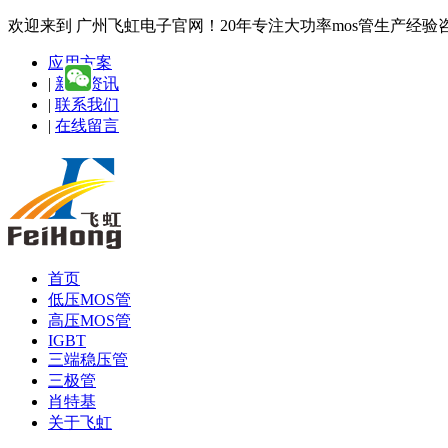
欢迎来到 广州飞虹电子官网！20年专注大功率mos管生产经验咨询热线
应用方案
|
新闻资讯
|
联系我们
|
在线留言
首页
低压MOS管
高压MOS管
IGBT
三端稳压管
三极管
肖特基
关于飞虹