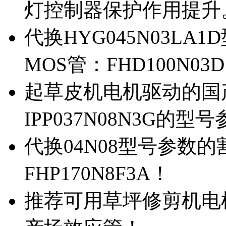
灯控制器保护作用提升
代换HYG045N03L
MOS管：FHD100N03
起草皮机电机驱动的国产M
IPP037N08N3G的型
代换04N08型号参数
FHP170N8F3A！
推荐可用草坪修剪机电机驱