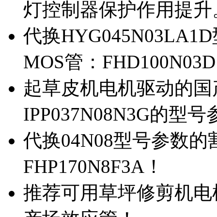
灯控制器保护作用提升
代换HYG045N03L
MOS管：FHD100N03
起草皮机电机驱动的国产M
IPP037N08N3G的型
代换04N08型号参数
FHP170N8F3A！
推荐可用草坪修剪机电机驱