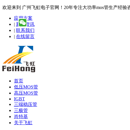
欢迎来到 广州飞虹电子官网！20年专注大功率mos管生产经验咨询热线
应用方案
|
新闻资讯
|
联系我们
|
在线留言
首页
低压MOS管
高压MOS管
IGBT
三端稳压管
三极管
肖特基
关于飞虹