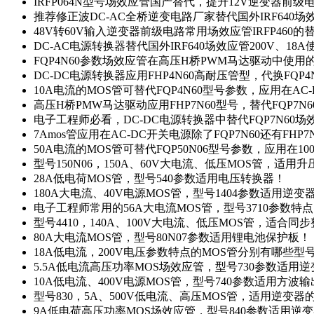
IRFP064N型号场效应管国产替代，提升12V逆变器前
推荐修正波DC-AC全桥逆变电路厂家替代国外IRF640
48V转60V输入逆变器前级电路常用场效应管IRFP460
DC-AC电源转换器替代国外IRF640场效应管200V、18
FQP4N60参数场效应管在高压H桥PWM马达驱动中使用的
DC-DC电源转换器应用FHP4N60高耐压管型，代换FQP
10A电流的MOS管可替代FQP4N60型号参数，应用在AC
高压H桥PMW马达驱动应用FHP7N60型号，替代FQP7
电子工程师必看，DC-DC电源转换器中替代FQP7N60
7Amos管应用在AC-DC开关电源除了FQP7N60还有FHP7
50A电流的MOS管可替代FQP50N06型号参数，应用在10
型号150N06，150A、60V大电流、低压MOS管，适用
28A低电荷MOS管，型号540参数适用电压转换器！
180A大电流、40V电源MOS管，型号1404参数适用逆变
电子工程师常用的56A大电流MOS管，型号3710参数特
型号4410，140A、100V大电流、低压MOS管，适合同
80A大电流MOS管，型号80N07参数适用锂电池保护板！
18A低电流，200V电压参数特点的MOS管分别有哪些型
5.5A低电流高压功率MOS场效应管，型号730参数适用逆
10A低电流、400V电源MOS管，型号740参数适用方波
型号830，5A、500V低电流、高压MOS管，适用逆变
9A低电荷高压功率MOS场效应管，型号840参数适用逆