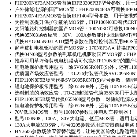
FHP200N6F3AMOS管替换IRFB3306PBF型号参数，
户外储能电源的国产MOS管：FHP200N4F3A可替换IPP0
FHP200N4F3AMOS管替换IRF1404型号参数，用于
为控制器提升保护功能的MOS管，FHP100N03D替代CRT
太阳能路灯控制器的国产MOS管：100N03D可替换100N
代换85N03场效应管，30V、100A参数能让太阳能路
代换HYG045N03LA1D型号参数在路灯控制器应用MOS管：
起草皮机电机驱动的国产MOS管：170N8F3A可替换IPP0
代换04N08型号参数的割草机电机驱动国产MOS管：FHP17
推荐可用草坪修剪机电机驱动可代换STP170N8F7的国
锂电池保护板常用型号，除SVG095R0NT(S)外，还有11
优质国产场效应管型号，TO-226封装管代换SVG095R0
FHP110N8F5B场管代换SVG095R0NT(S)型号参数，
锂电池保护板常用型号，除055N08外，还有110N8F5B
选对封装的场效应管，TO-226封装管代换055N08用于
FHP110N8F5B场管代换055N08型号参数，对储能电源
锂电池保护板常用型号，除052N08外，还有110N8F5B
70V低压MOS管，型号100N07参数适用电动车控制器！
型号100N08，100A、80V大电流、低压MOS管，适用
130A大电流MOS管，型号3205参数适用逆变器前级电路
HY3606参数场效应管替代型号，让逆变器前级电路适用