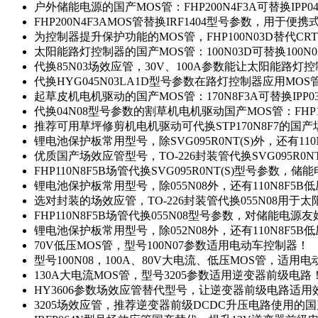
户外储能电源的国产MOS管：FHP200N4F3A可替换IPP0
FHP200N4F3AMOS管替换IRF1404型号参数，用于
为控制器提升保护功能的MOS管，FHP100N03D替代CRT
太阳能路灯控制器的国产MOS管：100N03D可替换100N
代换85N03场效应管，30V、100A参数能让太阳能路
代换HYG045N03LA1D型号参数在路灯控制器应用MOS管：
起草皮机电机驱动的国产MOS管：170N8F3A可替换IPP0
代换04N08型号参数的割草机电机驱动国产MOS管：FHP17
推荐可用草坪修剪机电机驱动可代换STP170N8F7的国
锂电池保护板常用型号，除SVG095R0NT(S)外，还有11
优质国产场效应管型号，TO-226封装管代换SVG095R0
FHP110N8F5B场管代换SVG095R0NT(S)型号参数，
锂电池保护板常用型号，除055N08外，还有110N8F5B
选对封装的场效应管，TO-226封装管代换055N08用于
FHP110N8F5B场管代换055N08型号参数，对储能电源
锂电池保护板常用型号，除052N08外，还有110N8F5B
70V低压MOS管，型号100N07参数适用电动车控制器！
型号100N08，100A、80V大电流、低压MOS管，适用
130A大电流MOS管，型号3205参数适用逆变器前级电路
HY3606参数场效应管替代型号，让逆变器前级电路适用
3205场效应管，推荐逆变器前级DCDC升压电路使用的