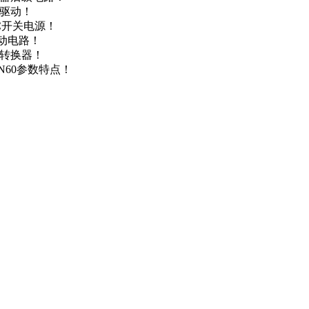
达驱动！
DC开关电源！
驱动电路！
源转换器！
N60参数特点！