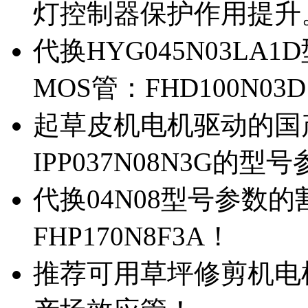
灯控制器保护作用提升
代换HYG045N03L
MOS管：FHD100N03
起草皮机电机驱动的国产M
IPP037N08N3G的型
代换04N08型号参数
FHP170N8F3A！
推荐可用草坪修剪机电机驱