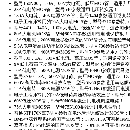
型号150N06，150A、60V大电流、低压MOS管，适用
28A低电荷MOS管，型号540参数适用电压转换器！
180A大电流、40V电源MOS管，型号1404参数适用逆变
电子工程师常用的56A大电流MOS管，型号3710参数特
型号4410，140A、100V大电流、低压MOS管，适合同
80A大电流MOS管，型号80N07参数适用锂电池保护板！
18A低电流，200V电压参数特点的MOS管分别有哪些型
5.5A低电流高压功率MOS场效应管，型号730参数适用逆
10A低电流、400V电源MOS管，型号740参数适用方波
型号830，5A、500V低电流、高压MOS管，适用逆变
9A低电荷高压功率MOS场效应管，型号840参数适用逆
10A低电荷、600V电源MOS管，型号10N60参数适用马
型号8N60，8A、600V低电荷、高压MOS管，适用AC-
600V高压功率MOS场效应管，型号5N60参数适用马达
12A低电荷、600V电源MOS管，型号12N60参数适用电
电子工程师常用的20A低电荷高压功率场效应管：型号20
60V低压MOS管，型号50N06参数适用电机调速电路！
75A大电流MOS管，型号75N100参数适用电机驱动！
替换STP170N8F7型号参数在电池管理系统应用MOS管：FH
BMS电源管理系统的国产MOS管：170N8F3A可替换IPP0
双互换式UPS电源的国产MOS管：170N8F3A可替换IPP0