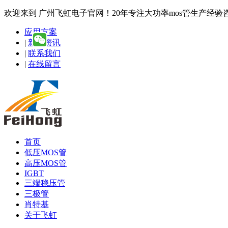
欢迎来到 广州飞虹电子官网！20年专注大功率mos管生产经验咨询热线
应用方案
|
新闻资讯
|
联系我们
|
在线留言
首页
低压MOS管
高压MOS管
IGBT
三端稳压管
三极管
肖特基
关于飞虹