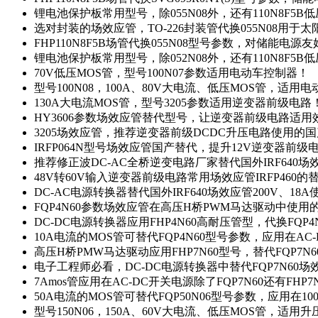
锂电池保护板常用型号，除055N08外，还有110N8F5B
选对封装的场效应管，TO-226封装管代换055N08用于
FHP110N8F5B场管代换055N08型号参数，对储能电源
锂电池保护板常用型号，除052N08外，还有110N8F5B
70V低压MOS管，型号100N07参数适用电动车控制器！
型号100N08，100A、80V大电流、低压MOS管，适用
130A大电流MOS管，型号3205参数适用逆变器前级电路
HY3606参数场效应管替代型号，让逆变器前级电路适用
3205场效应管，推荐逆变器前级DCDC升压电路使用的
IRFP064N型号场效应管国产替代，提升12V逆变器前
推荐修正波DC-AC全桥逆变电路厂家替代国外IRF640
48V转60V输入逆变器前级电路常用场效应管IRFP460
DC-AC电源转换器替代国外IRF640场效应管200V、18
FQP4N60参数场效应管在高压H桥PWM马达驱动中使用的
DC-DC电源转换器应用FHP4N60高耐压管型，代换FQP
10A电流的MOS管可替代FQP4N60型号参数，应用在AC
高压H桥PMW马达驱动应用FHP7N60型号，替代FQP7
电子工程师必看，DC-DC电源转换器中替代FQP7N60
7Amos管应用在AC-DC开关电源除了FQP7N60还有FHP7
50A电流的MOS管可替代FQP50N06型号参数，应用在10
型号150N06，150A、60V大电流、低压MOS管，适用