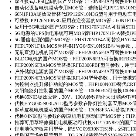
双互换式UPS电源的国产MOS管：170N8F3A可替换IPP0
自动化设备电机驱动专用MOS管：选能替代IPP126N10
60N1F10A场效应管替代IPP126N10N3G型号用于电动
可替换IPP126N10N3G应用在逆变器的MOS管：60N1F1
应用于5G电源的国产MOS管：FHS170N1F4A可替换STI1
5G电源的UPS供电系统可用MOS管FHP170N1F4A替换IP
5G通信电源的国产MOS管：FHS170N1F4A可替换HYG0
FHP170N1F4A MOS管替换HYG045N10NS1B型号参
无刷直流电机的国产MOS管：FHP200N6F3A可替换IPP0
BLDC电机的国产MOS管：FHP200N6F3A可替换IRFB3
FHP200N6F3AMOS管替换IRFB3306PBF型号参数，
户外储能电源的国产MOS管：FHP200N4F3A可替换IPP0
FHP200N4F3AMOS管替换IRF1404型号参数，用于
为控制器提升保护功能的MOS管，FHP100N03D替代CRT
太阳能路灯控制器的国产MOS管：100N03D可替换100N
代换85N03场效应管，30V、100A参数能让太阳能路
代换HYG045N03LA1D型号参数在路灯控制器应用MOS管：
起草皮机电机驱动的国产MOS管：170N8F3A可替换IPP0
代换04N08型号参数的割草机电机驱动国产MOS管：FHP17
推荐可用草坪修剪机电机驱动可代换STP170N8F7的国
锂电池保护板常用型号，除SVG095R0NT(S)外，还有11
优质国产场效应管型号，TO-226封装管代换SVG095R0