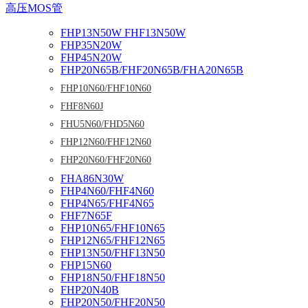
高压MOS管
FHP13N50W FHF13N50W
FHP35N20W
FHP45N20W
FHP20N65B/FHF20N65B/FHA20N65B
FHP10N60/FHF10N60
FHF8N60J
FHU5N60/FHD5N60
FHP12N60/FHF12N60
FHP20N60/FHF20N60
FHA86N30W
FHP4N60/FHF4N60
FHP4N65/FHF4N65
FHF7N65F
FHP10N65/FHF10N65
FHP12N65/FHF12N65
FHP13N50/FHF13N50
FHP15N60
FHP18N50/FHF18N50
FHP20N40B
FHP20N50/FHF20N50