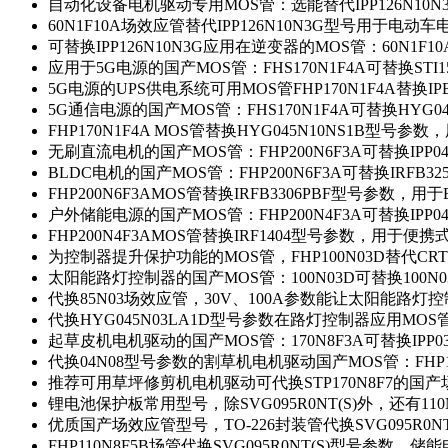
自动化设备电机驱动专用MOS管：选能替代IPP126N10
60N1F10A场效应管替代IPP126N10N3G型号用于电动
可替换IPP126N10N3G应用在逆变器的MOS管：60N1F1
应用于5G电源的国产MOS管：FHS170N1F4A可替换STI1
5G电源的UPS供电系统可用MOS管FHP170N1F4A替换IP
5G通信电源的国产MOS管：FHS170N1F4A可替换HYG0
FHP170N1F4A MOS管替换HYG045N10NS1B型号参
无刷直流电机的国产MOS管：FHP200N6F3A可替换IPP0
BLDC电机的国产MOS管：FHP200N6F3A可替换IRFB3
FHP200N6F3AMOS管替换IRFB3306PBF型号参数，
户外储能电源的国产MOS管：FHP200N4F3A可替换IPP0
FHP200N4F3AMOS管替换IRF1404型号参数，用于
为控制器提升保护功能的MOS管，FHP100N03D替代CRT
太阳能路灯控制器的国产MOS管：100N03D可替换100N
代换85N03场效应管，30V、100A参数能让太阳能路
代换HYG045N03LA1D型号参数在路灯控制器应用MOS管：
起草皮机电机驱动的国产MOS管：170N8F3A可替换IPP0
代换04N08型号参数的割草机电机驱动国产MOS管：FHP17
推荐可用草坪修剪机电机驱动可代换STP170N8F7的国
锂电池保护板常用型号，除SVG095R0NT(S)外，还有11
优质国产场效应管型号，TO-226封装管代换SVG095R0
FHP110N8F5B场管代换SVG095R0NT(S)型号参数，