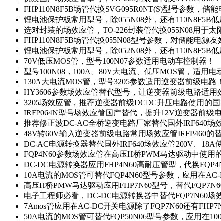
FHP110N8F5B场管代换SVG095R0NT(S)型号参数，
锂电池保护板常用型号，除055N08外，还有110N8F5B
选对封装的场效应管，TO-226封装管代换055N08用于
FHP110N8F5B场管代换055N08型号参数，对储能电源
锂电池保护板常用型号，除052N08外，还有110N8F5B
70V低压MOS管，型号100N07参数适用电动车控制器！
型号100N08，100A、80V大电流、低压MOS管，适用
130A大电流MOS管，型号3205参数适用逆变器前级电路
HY3606参数场效应管替代型号，让逆变器前级电路适用
3205场效应管，推荐逆变器前级DCDC升压电路使用的
IRFP064N型号场效应管国产替代，提升12V逆变器前
推荐修正波DC-AC全桥逆变电路厂家替代国外IRF640
48V转60V输入逆变器前级电路常用场效应管IRFP460
DC-AC电源转换器替代国外IRF640场效应管200V、18
FQP4N60参数场效应管在高压H桥PWM马达驱动中使用的
DC-DC电源转换器应用FHP4N60高耐压管型，代换FQP
10A电流的MOS管可替代FQP4N60型号参数，应用在AC
高压H桥PMW马达驱动应用FHP7N60型号，替代FQP7
电子工程师必看，DC-DC电源转换器中替代FQP7N60
7Amos管应用在AC-DC开关电源除了FQP7N60还有FHP7
50A电流的MOS管可替代FQP50N06型号参数，应用在10