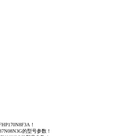
P170N8F3A！
37N08N3G的型号参数！