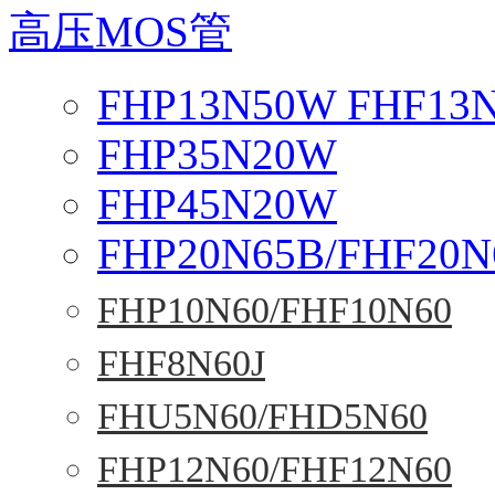
高压MOS管
FHP13N50W FHF13
FHP35N20W
FHP45N20W
FHP20N65B/FHF20N
FHP10N60/FHF10N60
FHF8N60J
FHU5N60/FHD5N60
FHP12N60/FHF12N60