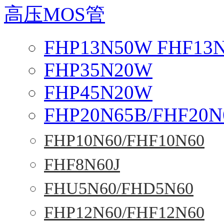
高压MOS管
FHP13N50W FHF13
FHP35N20W
FHP45N20W
FHP20N65B/FHF20N
FHP10N60/FHF10N60
FHF8N60J
FHU5N60/FHD5N60
FHP12N60/FHF12N60