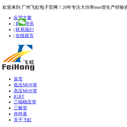
欢迎来到 广州飞虹电子官网！20年专注大功率mos管生产经验咨询热线
应用方案
|
新闻资讯
|
联系我们
|
在线留言
首页
低压MOS管
高压MOS管
IGBT
三端稳压管
三极管
肖特基
关于飞虹