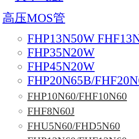
高压MOS管
FHP13N50W FHF13
FHP35N20W
FHP45N20W
FHP20N65B/FHF20N
FHP10N60/FHF10N60
FHF8N60J
FHU5N60/FHD5N60