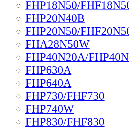
FHP18N50/FHF18N5
FHP20N40B
FHP20N50/FHF20N5
FHA28N50W
FHP40N20A/FHP40N
FHP630A
FHP640A
FHP730/FHF730
FHP740W
FHP830/FHF830