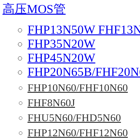
高压MOS管
FHP13N50W FHF13
FHP35N20W
FHP45N20W
FHP20N65B/FHF20N
FHP10N60/FHF10N60
FHF8N60J
FHU5N60/FHD5N60
FHP12N60/FHF12N60