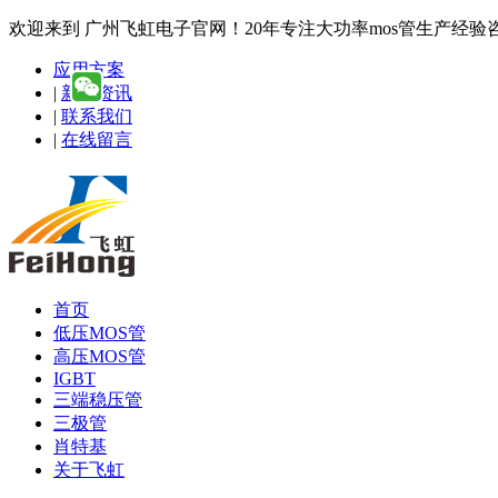
欢迎来到 广州飞虹电子官网！20年专注大功率mos管生产经验咨询热线
应用方案
|
新闻资讯
|
联系我们
|
在线留言
首页
低压MOS管
高压MOS管
IGBT
三端稳压管
三极管
肖特基
关于飞虹