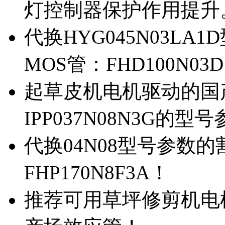
灯控制器保护作用提升
代换HYG045N03L
MOS管：FHD100N03
起草皮机电机驱动的国产M
IPP037N08N3G的型
代换04N08型号参数
FHP170N8F3A！
推荐可用草坪修剪机电机驱