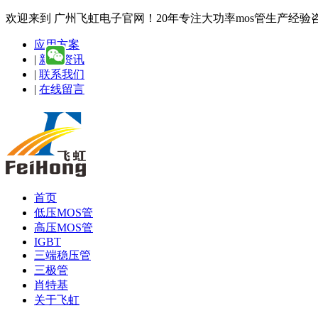
欢迎来到 广州飞虹电子官网！20年专注大功率mos管生产经验咨询热线
应用方案
|
新闻资讯
|
联系我们
|
在线留言
首页
低压MOS管
高压MOS管
IGBT
三端稳压管
三极管
肖特基
关于飞虹