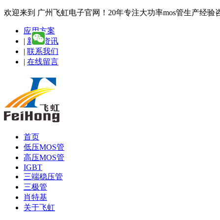
欢迎来到 广州飞虹电子官网！20年专注大功率mos管生产经验咨询热线
应用方案
|
新闻资讯
|
联系我们
|
在线留言
首页
低压MOS管
高压MOS管
IGBT
三端稳压管
三极管
肖特基
关于飞虹