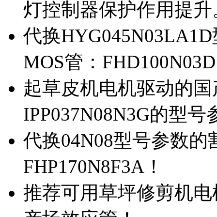
灯控制器保护作用提升
代换HYG045N03L
MOS管：FHD100N03
起草皮机电机驱动的国产M
IPP037N08N3G的型
代换04N08型号参数
FHP170N8F3A！
推荐可用草坪修剪机电机驱