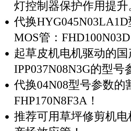
灯控制器保护作用提升
代换HYG045N03L
MOS管：FHD100N03
起草皮机电机驱动的国产M
IPP037N08N3G的型
代换04N08型号参数
FHP170N8F3A！
推荐可用草坪修剪机电机驱