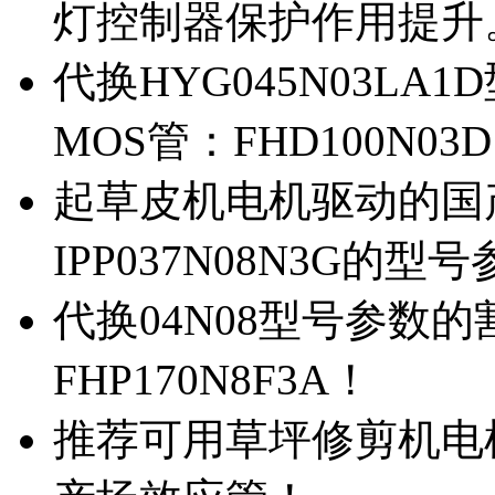
灯控制器保护作用提升
代换HYG045N03L
MOS管：FHD100N03
起草皮机电机驱动的国产M
IPP037N08N3G的型
代换04N08型号参数
FHP170N8F3A！
推荐可用草坪修剪机电机驱