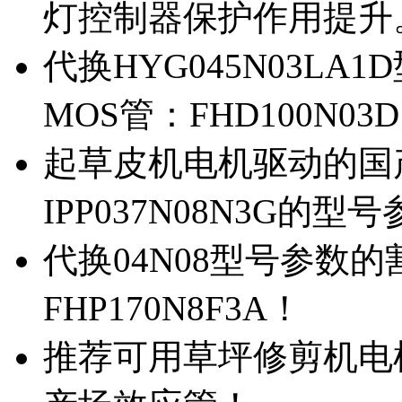
灯控制器保护作用提升
代换HYG045N03L
MOS管：FHD100N03
起草皮机电机驱动的国产M
IPP037N08N3G的型
代换04N08型号参数
FHP170N8F3A！
推荐可用草坪修剪机电机驱