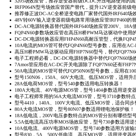
3205场效应管，推荐逆变器前级DCDC升压电路使用的
IRFP064N型号场效应管国产替代，提升12V逆变器前
推荐修正波DC-AC全桥逆变电路厂家替代国外IRF640
48V转60V输入逆变器前级电路常用场效应管IRFP460
DC-AC电源转换器替代国外IRF640场效应管200V、18
FQP4N60参数场效应管在高压H桥PWM马达驱动中使用的
DC-DC电源转换器应用FHP4N60高耐压管型，代换FQP
10A电流的MOS管可替代FQP4N60型号参数，应用在AC
高压H桥PMW马达驱动应用FHP7N60型号，替代FQP7
电子工程师必看，DC-DC电源转换器中替代FQP7N60
7Amos管应用在AC-DC开关电源除了FQP7N60还有FHP7
50A电流的MOS管可替代FQP50N06型号参数，应用在10
型号150N06，150A、60V大电流、低压MOS管，适用
28A低电荷MOS管，型号540参数适用电压转换器！
180A大电流、40V电源MOS管，型号1404参数适用逆变
电子工程师常用的56A大电流MOS管，型号3710参数特
型号4410，140A、100V大电流、低压MOS管，适合同
80A大电流MOS管，型号80N07参数适用锂电池保护板！
18A低电流，200V电压参数特点的MOS管分别有哪些型
5.5A低电流高压功率MOS场效应管，型号730参数适用逆
10A低电流、400V电源MOS管，型号740参数适用方波
型号830，5A、500V低电流、高压MOS管，适用逆变