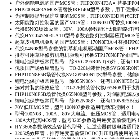
户外储能电源的国产MOS管：FHP200N4F3A可替换IPP0
FHP200N4F3AMOS管替换IRF1404型号参数，用于
为控制器提升保护功能的MOS管，FHP100N03D替代CRT
太阳能路灯控制器的国产MOS管：100N03D可替换100N
代换85N03场效应管，30V、100A参数能让太阳能路
代换HYG045N03LA1D型号参数在路灯控制器应用MOS管：
起草皮机电机驱动的国产MOS管：170N8F3A可替换IPP0
代换04N08型号参数的割草机电机驱动国产MOS管：FHP17
推荐可用草坪修剪机电机驱动可代换STP170N8F7的国
锂电池保护板常用型号，除SVG095R0NT(S)外，还有11
优质国产场效应管型号，TO-226封装管代换SVG095R0
FHP110N8F5B场管代换SVG095R0NT(S)型号参数，
锂电池保护板常用型号，除055N08外，还有110N8F5B
选对封装的场效应管，TO-226封装管代换055N08用于
FHP110N8F5B场管代换055N08型号参数，对储能电源
锂电池保护板常用型号，除052N08外，还有110N8F5B
70V低压MOS管，型号100N07参数适用电动车控制器！
型号100N08，100A、80V大电流、低压MOS管，适用
130A大电流MOS管，型号3205参数适用逆变器前级电路
HY3606参数场效应管替代型号，让逆变器前级电路适用
3205场效应管，推荐逆变器前级DCDC升压电路使用的