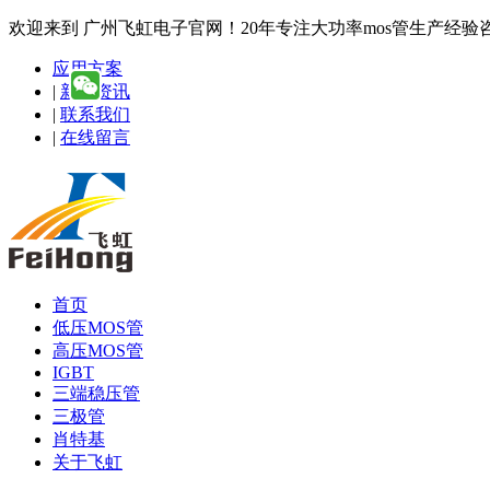
欢迎来到 广州飞虹电子官网！20年专注大功率mos管生产经验咨询热线
应用方案
|
新闻资讯
|
联系我们
|
在线留言
首页
低压MOS管
高压MOS管
IGBT
三端稳压管
三极管
肖特基
关于飞虹