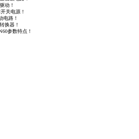
达驱动！
DC开关电源！
驱动电路！
源转换器！
N60参数特点！