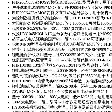
FHP200N6F3AMOS管替换IRFB3306PBF型号参数，
户外储能电源的国产MOS管：FHP200N4F3A可替换IPP0
FHP200N4F3AMOS管替换IRF1404型号参数，用于
为控制器提升保护功能的MOS管，FHP100N03D替代CRT
太阳能路灯控制器的国产MOS管：100N03D可替换100N
代换85N03场效应管，30V、100A参数能让太阳能路
代换HYG045N03LA1D型号参数在路灯控制器应用MOS管：
起草皮机电机驱动的国产MOS管：170N8F3A可替换IPP0
代换04N08型号参数的割草机电机驱动国产MOS管：FHP17
推荐可用草坪修剪机电机驱动可代换STP170N8F7的国
锂电池保护板常用型号，除SVG095R0NT(S)外，还有11
优质国产场效应管型号，TO-226封装管代换SVG095R0
FHP110N8F5B场管代换SVG095R0NT(S)型号参数，
锂电池保护板常用型号，除055N08外，还有110N8F5B
选对封装的场效应管，TO-226封装管代换055N08用于
FHP110N8F5B场管代换055N08型号参数，对储能电源
锂电池保护板常用型号，除052N08外，还有110N8F5B
70V低压MOS管，型号100N07参数适用电动车控制器！
型号100N08，100A、80V大电流、低压MOS管，适用
130A大电流MOS管，型号3205参数适用逆变器前级电路
HY3606参数场效应管替代型号，让逆变器前级电路适用