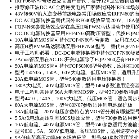
IRFP064N型号场效应管国产替代，提升12V逆变器前
推荐修正波DC-AC全桥逆变电路厂家替代国外IRF640
48V转60V输入逆变器前级电路常用场效应管IRFP460
DC-AC电源转换器替代国外IRF640场效应管200V、18
FQP4N60参数场效应管在高压H桥PWM马达驱动中使用的
DC-DC电源转换器应用FHP4N60高耐压管型，代换FQP
10A电流的MOS管可替代FQP4N60型号参数，应用在AC
高压H桥PMW马达驱动应用FHP7N60型号，替代FQP7
电子工程师必看，DC-DC电源转换器中替代FQP7N60
7Amos管应用在AC-DC开关电源除了FQP7N60还有FHP7
50A电流的MOS管可替代FQP50N06型号参数，应用在10
型号150N06，150A、60V大电流、低压MOS管，适用
28A低电荷MOS管，型号540参数适用电压转换器！
180A大电流、40V电源MOS管，型号1404参数适用逆变
电子工程师常用的56A大电流MOS管，型号3710参数特
型号4410，140A、100V大电流、低压MOS管，适合同
80A大电流MOS管，型号80N07参数适用锂电池保护板！
18A低电流，200V电压参数特点的MOS管分别有哪些型
5.5A低电流高压功率MOS场效应管，型号730参数适用逆
10A低电流、400V电源MOS管，型号740参数适用方波
型号830，5A、500V低电流、高压MOS管，适用逆变
9A低电荷高压功率MOS场效应管，型号840参数适用逆