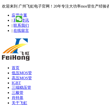
欢迎来到 广州飞虹电子官网！20年专注大功率mos管生产经验咨询热线
应用方案
|
新闻资讯
|
联系我们
|
在线留言
首页
低压MOS管
高压MOS管
IGBT
三端稳压管
三极管
肖特基
关于飞虹