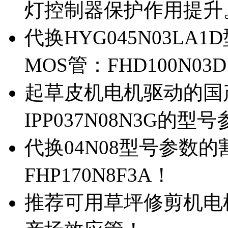
灯控制器保护作用提升
代换HYG045N03L
MOS管：FHD100N03
起草皮机电机驱动的国产M
IPP037N08N3G的型
代换04N08型号参数
FHP170N8F3A！
推荐可用草坪修剪机电机驱