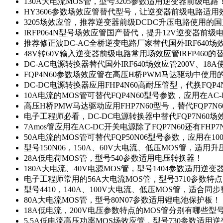
130A大电流MOS管，型号3205参数适用逆变器前级电路
HY3606参数场效应管替代型号，让逆变器前级电路适用
3205场效应管，推荐逆变器前级DCDC升压电路使用的
IRFP064N型号场效应管国产替代，提升12V逆变器前
推荐修正波DC-AC全桥逆变电路厂家替代国外IRF640
48V转60V输入逆变器前级电路常用场效应管IRFP460
DC-AC电源转换器替代国外IRF640场效应管200V、18
FQP4N60参数场效应管在高压H桥PWM马达驱动中使用的
DC-DC电源转换器应用FHP4N60高耐压管型，代换FQP
10A电流的MOS管可替代FQP4N60型号参数，应用在AC
高压H桥PMW马达驱动应用FHP7N60型号，替代FQP7
电子工程师必看，DC-DC电源转换器中替代FQP7N60
7Amos管应用在AC-DC开关电源除了FQP7N60还有FHP7
50A电流的MOS管可替代FQP50N06型号参数，应用在10
型号150N06，150A、60V大电流、低压MOS管，适用
28A低电荷MOS管，型号540参数适用电压转换器！
180A大电流、40V电源MOS管，型号1404参数适用逆变
电子工程师常用的56A大电流MOS管，型号3710参数特
型号4410，140A、100V大电流、低压MOS管，适合同
80A大电流MOS管，型号80N07参数适用锂电池保护板！
18A低电流，200V电压参数特点的MOS管分别有哪些型
5.5A低电流高压功率MOS场效应管，型号730参数适用逆