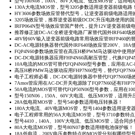
型号100N08，100A、80V大电流、低压MOS管，适用
130A大电流MOS管，型号3205参数适用逆变器前级电路
HY3606参数场效应管替代型号，让逆变器前级电路适用
3205场效应管，推荐逆变器前级DCDC升压电路使用的
IRFP064N型号场效应管国产替代，提升12V逆变器前
推荐修正波DC-AC全桥逆变电路厂家替代国外IRF640
48V转60V输入逆变器前级电路常用场效应管IRFP460
DC-AC电源转换器替代国外IRF640场效应管200V、18
FQP4N60参数场效应管在高压H桥PWM马达驱动中使用的
DC-DC电源转换器应用FHP4N60高耐压管型，代换FQP
10A电流的MOS管可替代FQP4N60型号参数，应用在AC
高压H桥PMW马达驱动应用FHP7N60型号，替代FQP7
电子工程师必看，DC-DC电源转换器中替代FQP7N60
7Amos管应用在AC-DC开关电源除了FQP7N60还有FHP7
50A电流的MOS管可替代FQP50N06型号参数，应用在10
型号150N06，150A、60V大电流、低压MOS管，适用
28A低电荷MOS管，型号540参数适用电压转换器！
180A大电流、40V电源MOS管，型号1404参数适用逆变
电子工程师常用的56A大电流MOS管，型号3710参数特
型号4410，140A、100V大电流、低压MOS管，适合同
80A大电流MOS管，型号80N07参数适用锂电池保护板！
18A低电流，200V电压参数特点的MOS管分别有哪些型