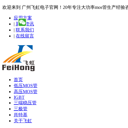
欢迎来到 广州飞虹电子官网！20年专注大功率mos管生产经验咨询热线
应用方案
|
新闻资讯
|
联系我们
|
在线留言
首页
低压MOS管
高压MOS管
IGBT
三端稳压管
三极管
肖特基
关于飞虹